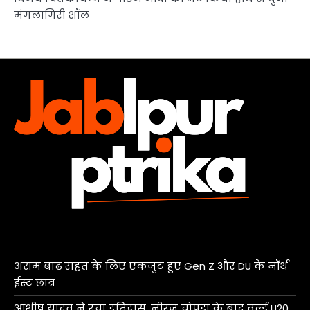
मंगलागिरी शॉल
असम बाढ़ राहत के लिए एकजुट हुए Gen Z और DU के नॉर्थ
ईस्ट छात्र
आशीष यादव ने रचा इतिहास, नीरज चोपड़ा के बाद वर्ल्ड U20