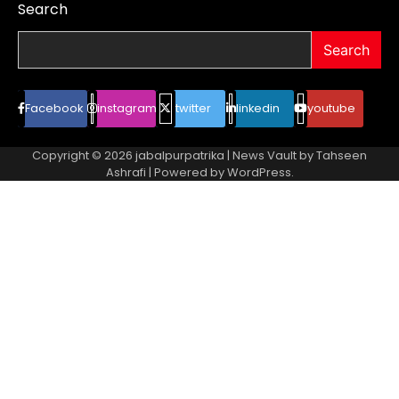
Search
Search
Facebook
instagram
twitter
linkedin
youtube
Copyright © 2026
jabalpurpatrika
| News Vault by
Tahseen
Ashrafi
| Powered by
WordPress
.