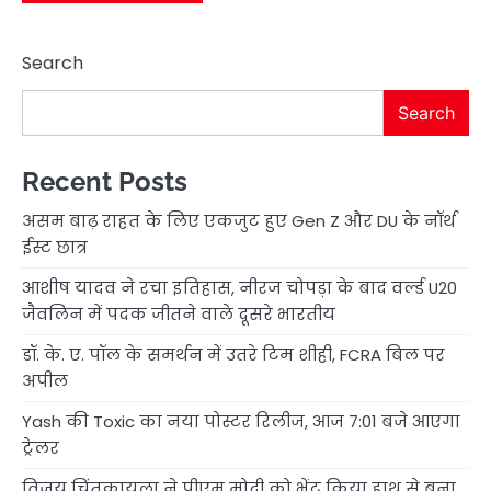
Search
Search
Recent Posts
असम बाढ़ राहत के लिए एकजुट हुए Gen Z और DU के नॉर्थ
ईस्ट छात्र
आशीष यादव ने रचा इतिहास, नीरज चोपड़ा के बाद वर्ल्ड U20
जैवलिन में पदक जीतने वाले दूसरे भारतीय
डॉ. के. ए. पॉल के समर्थन में उतरे टिम शीही, FCRA बिल पर
अपील
Yash की Toxic का नया पोस्टर रिलीज, आज 7:01 बजे आएगा
ट्रेलर
विजय चिंतकायला ने पीएम मोदी को भेंट किया हाथ से बुना