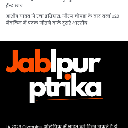
ईस्ट छात्र
आशीष यादव ने रचा इतिहास, नीरज चोपड़ा के बाद वर्ल्ड U20
जैवलिन में पदक जीतने वाले दूसरे भारतीय
LA 2028 Olympics: ओलंपिक में भारत को दिला सकते है ये