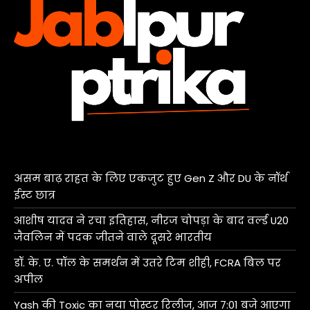
असम बाढ़ राहत के लिए एकजुट हुए Gen Z और DU के नॉर्थ
ईस्ट छात्र
आशीष यादव ने रचा इतिहास, नीरज चोपड़ा के बाद वर्ल्ड U20
जैवलिन में पदक जीतने वाले दूसरे भारतीय
डॉ. के. ए. पॉल के समर्थन में उतरे टिम शीही, FCRA बिल पर
अपील
Yash की Toxic का नया पोस्टर रिलीज, आज 7:01 बजे आएगा