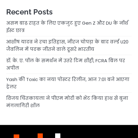
Recent Posts
असम बाढ़ राहत के लिए एकजुट हुए Gen Z और DU के नॉर्थ
ईस्ट छात्र
आशीष यादव ने रचा इतिहास, नीरज चोपड़ा के बाद वर्ल्ड U20
जैवलिन में पदक जीतने वाले दूसरे भारतीय
डॉ. के. ए. पॉल के समर्थन में उतरे टिम शीही, FCRA बिल पर
अपील
Yash की Toxic का नया पोस्टर रिलीज, आज 7:01 बजे आएगा
ट्रेलर
विजय चिंतकायला ने पीएम मोदी को भेंट किया हाथ से बुना
मंगलागिरी शॉल