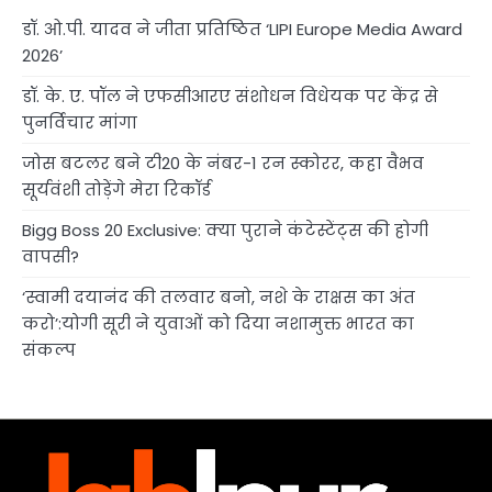
डॉ. ओ.पी. यादव ने जीता प्रतिष्ठित ‘LIPI Europe Media Award
2026’
डॉ. के. ए. पॉल ने एफसीआरए संशोधन विधेयक पर केंद्र से
पुनर्विचार मांगा
जोस बटलर बने टी20 के नंबर-1 रन स्कोरर, कहा वैभव
सूर्यवंशी तोड़ेंगे मेरा रिकॉर्ड
Bigg Boss 20 Exclusive: क्या पुराने कंटेस्टेंट्स की होगी
वापसी?
‘स्वामी दयानंद की तलवार बनो, नशे के राक्षस का अंत
करो’:योगी सूरी ने युवाओं को दिया नशामुक्त भारत का
संकल्प