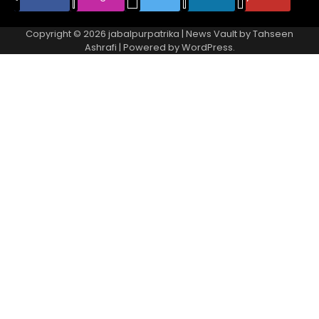
Copyright © 2026
jabalpurpatrika
| News Vault by
Tahseen
Ashrafi
| Powered by
WordPress
.