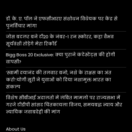
डॉ. के. ए. पॉल ने एफसीआरए संशोधन विधेयक पर केंद्र से
पुनर्विचार मांगा
जोस बटलर बने टी20 के नंबर-1 रन स्कोरर, कहा वैभव
सूर्यवंशी तोड़ेंगे मेरा रिकॉर्ड
Bigg Boss 20 Exclusive: क्या पुराने कंटेस्टेंट्स की होगी
वापसी?
‘स्वामी दयानंद की तलवार बनो, नशे के राक्षस का अंत
करो’:योगी सूरी ने युवाओं को दिया नशामुक्त भारत का
संकल्प
विशेष सीबीआई अदालतों में लंबित मामलों पर राज्यसभा में
गरजे टीडीपी सांसद चिंतकायला विजय, समयबद्ध न्याय और
न्यायिक जवाबदेही की मांग
About Us