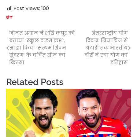
Post Views:
100
खेल
जीनत अमान ने शशि कपूर को
अंतरराष्ट्रीय योग
Post
बताया ‘स्कूल टाइम क्रश’,
दिवस: सियाचिन से
navigation
साझा किया ‘सत्यम शिवम
अटारी तक भारतीय
सुंदरम’ के चर्चित सीन का
वीरों ने रचा योग का
किस्सा
इतिहास
Related Posts