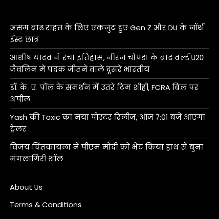
असम बाढ़ राहत के लिए एकजुट हुए Gen Z और DU के नॉर्थ
ईस्ट छात्र
आशीष यादव ने रचा इतिहास, नीरज चोपड़ा के बाद वर्ल्ड U20
जैवलिन में पदक जीतने वाले दूसरे भारतीय
डॉ. के. ए. पॉल के समर्थन में उतरे टिम शीही, FCRA बिल पर
अपील
Yash की Toxic का नया पोस्टर रिलीज, आज 7:01 बजे आएगा
ट्रेलर
विजय चिंतकायला ने पीएम मोदी को भेंट किया हाथ से बुना
मंगलागिरी शॉल
About Us
Terms & Conditions