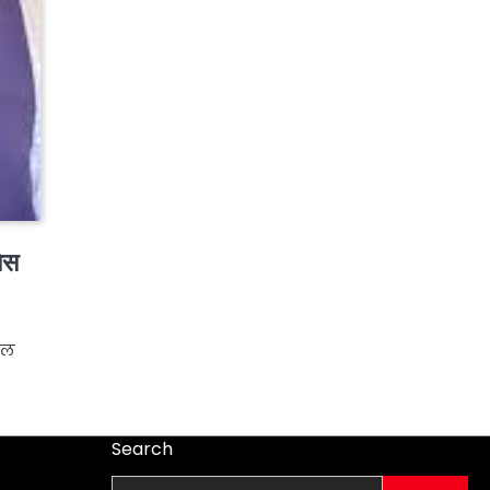
ेस
वल
Search