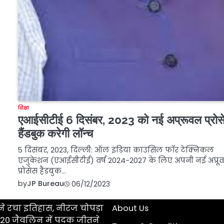
शिक्षा
एआईसीटीई 6 दिसंबर, 2023 को नई अप्रूवल प्रोस
हैंडबुक करेगी लॉन्च
5 दिसंबर, 2023, दिल्ली: ऑल इंडिया काउंसिल फॉर टेक्निकल
एजुकेशन (एआईसीटीई) वर्ष 2024-2027 के लिए अपनी नई अप्रू
प्रोसेस हैंडबुक…
by
JP Bureau
06/12/2023
े रचा इतिहास, नीरज चोपड़ा
About Us
ड U20 जैवलिन में पदक जीतने