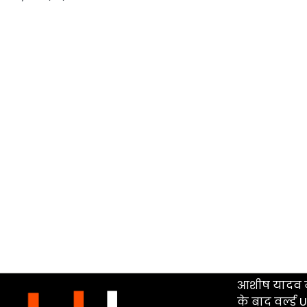
आशीष यादव न
के बाद वर्ल्