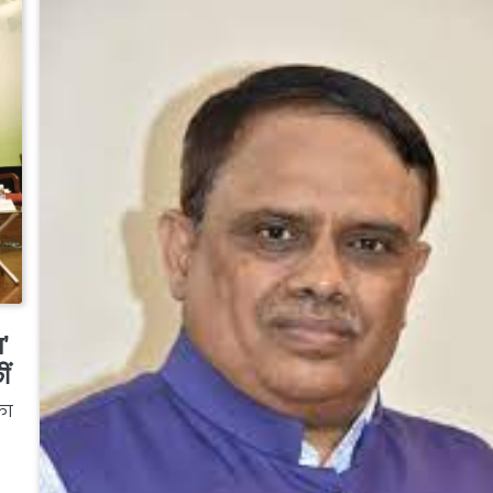
स’
ीं
का