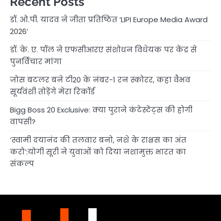
Recent Posts
डॉ. ओ.पी. यादव ने जीता प्रतिष्ठित ‘LIPI Europe Media Award
2026’
डॉ. के. ए. पॉल ने एफसीआरए संशोधन विधेयक पर केंद्र से
पुनर्विचार मांगा
जोस बटलर बने टी20 के नंबर-1 रन स्कोरर, कहा वैभव
सूर्यवंशी तोड़ेंगे मेरा रिकॉर्ड
Bigg Boss 20 Exclusive: क्या पुराने कंटेस्टेंट्स की होगी
वापसी?
‘स्वामी दयानंद की तलवार बनो, नशे के राक्षस का अंत
करो’:योगी सूरी ने युवाओं को दिया नशामुक्त भारत का
संकल्प