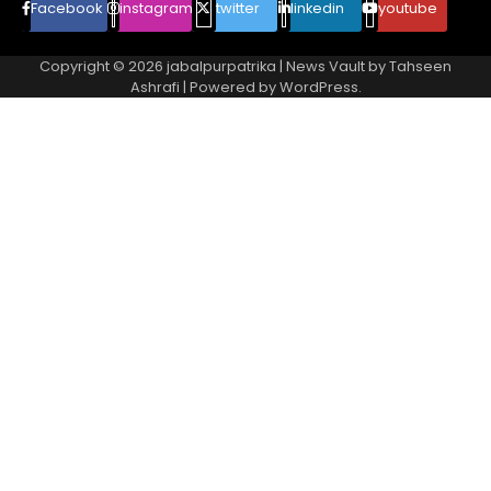
Facebook
instagram
twitter
linkedin
youtube
Copyright © 2026
jabalpurpatrika
| News Vault by
Tahseen
Ashrafi
| Powered by
WordPress
.