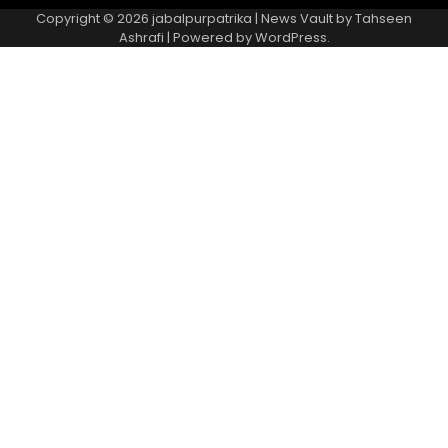
Copyright © 2026
jabalpurpatrika
| News Vault by
Tahseen
Ashrafi
| Powered by
WordPress
.