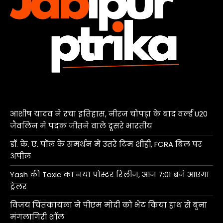
आशीष यादव ने रचा इतिहास, नीरज चोपड़ा के बाद वर्ल्ड U20
जैवलिन में पदक जीतने वाले दूसरे भारतीय
डॉ. के. ए. पॉल के समर्थन में उतरे टिम शीही, FCRA बिल पर
अपील
Yash की Toxic का नया पोस्टर रिलीज, आज 7:01 बजे आएगा
ट्रेलर
विजय चिंतकायला ने पीएम मोदी को भेंट किया हाथ से बुना
मंगलागिरी शॉल