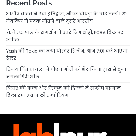
Recent Posts
आशीष यादव ने रचा इतिहास, नीरज चोपड़ा के बाद वर्ल्ड U20
जैवलिन में पदक जीतने वाले दूसरे भारतीय
डॉ. के. ए. पॉल के समर्थन में उतरे टिम शीही, FCRA बिल पर
अपील
Yash की Toxic का नया पोस्टर रिलीज, आज 7:01 बजे आएगा
ट्रेलर
विजय चिंतकायला ने पीएम मोदी को भेंट किया हाथ से बुना
मंगलागिरी शॉल
बिहार की कला और हैंडलूम को दिल्ली में राष्ट्रीय पहचान
दिला रहा अंबापाली एम्पोरियम