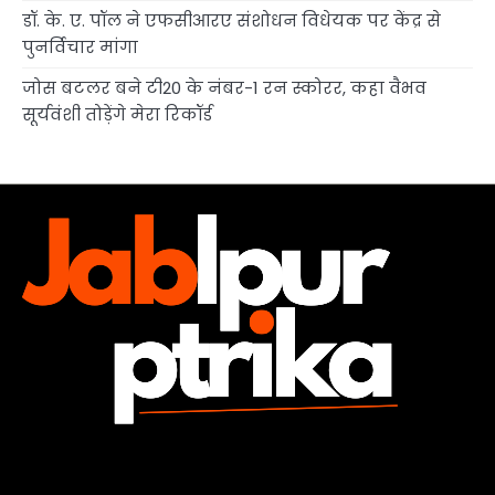
डॉ. के. ए. पॉल ने एफसीआरए संशोधन विधेयक पर केंद्र से
पुनर्विचार मांगा
जोस बटलर बने टी20 के नंबर-1 रन स्कोरर, कहा वैभव
सूर्यवंशी तोड़ेंगे मेरा रिकॉर्ड