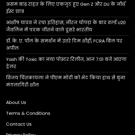
असम बाढ़ राहत के लिए एकजुट हुए Gen Z और DU के नॉर्थ
ईस्ट छात्र
आशीष यादव ने रचा इतिहास, नीरज चोपड़ा के बाद वर्ल्ड U20
जैवलिन में पदक जीतने वाले दूसरे भारतीय
डॉ. के. ए. पॉल के समर्थन में उतरे टिम शीही, FCRA बिल पर
अपील
Yash की Toxic का नया पोस्टर रिलीज, आज 7:01 बजे आएगा
ट्रेलर
विजय चिंतकायला ने पीएम मोदी को भेंट किया हाथ से बुना
मंगलागिरी शॉल
About Us
Terms & Conditions
Contact Us
Privacy Policy