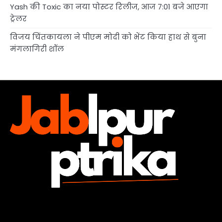
Yash की Toxic का नया पोस्टर रिलीज, आज 7:01 बजे आएगा
ट्रेलर
विजय चिंतकायला ने पीएम मोदी को भेंट किया हाथ से बुना
मंगलागिरी शॉल