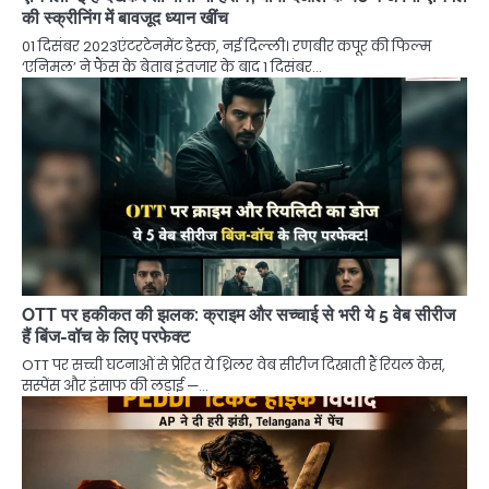
की स्क्रीनिंग में बावजूद ध्यान खींच
01 दिसंबर 2023एंटरटेनमेंट डेस्क, नई दिल्ली। रणबीर कपूर की फिल्म
‘एनिमल’ ने फैंस के बेताब इंतजार के बाद 1 दिसंबर…
OTT पर हकीकत की झलक: क्राइम और सच्चाई से भरी ये 5 वेब सीरीज
हैं बिंज-वॉच के लिए परफेक्ट
OTT पर सच्ची घटनाओं से प्रेरित ये थ्रिलर वेब सीरीज दिखाती हैं रियल केस,
सस्पेंस और इंसाफ की लड़ाई —…