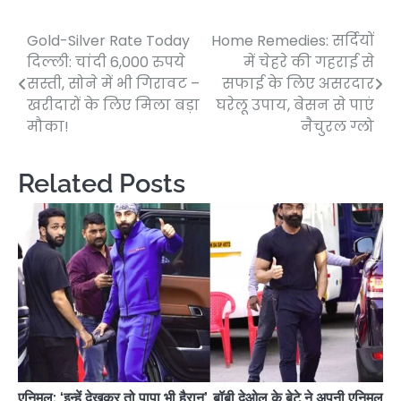
Gold-Silver Rate Today
Home Remedies: सर्दियों
Post
दिल्ली: चांदी 6,000 रुपये
में चेहरे की गहराई से
navigation
सस्ती, सोने में भी गिरावट –
सफाई के लिए असरदार
खरीदारों के लिए मिला बड़ा
घरेलू उपाय, बेसन से पाएं
मौका!
नैचुरल ग्लो
Related Posts
एनिमल: ‘इन्हें देखकर तो पापा भी हैरान’, बॉबी देओल के बेटे ने अपनी एनिमल