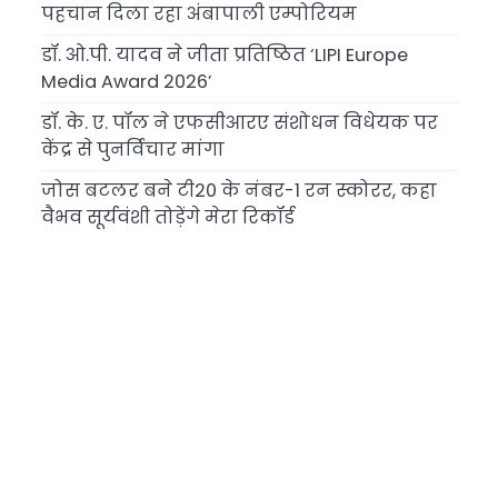
पहचान दिला रहा अंबापाली एम्पोरियम
डॉ. ओ.पी. यादव ने जीता प्रतिष्ठित ‘LIPI Europe
Media Award 2026’
डॉ. के. ए. पॉल ने एफसीआरए संशोधन विधेयक पर
केंद्र से पुनर्विचार मांगा
जोस बटलर बने टी20 के नंबर-1 रन स्कोरर, कहा
वैभव सूर्यवंशी तोड़ेंगे मेरा रिकॉर्ड