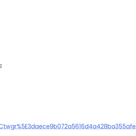
क
gr%5E3daece9b072a5616d4a428ba355afe974e7