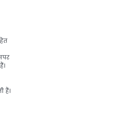
हित
इसपर
ं।
 हैं।