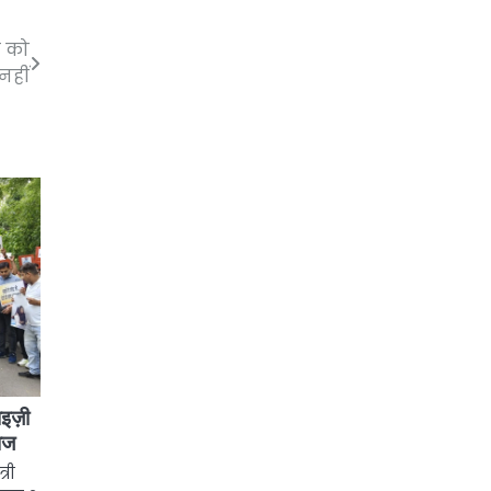
न को
नहीं
ाइज़ी
वाज
्री