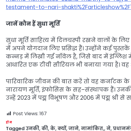
testament-to-nari-shakti%2Farticleshow%2
जानें कौन हैं सुधा मूर्ति
सुधा मूर्ति साहित्य में दिलचस्पी रखने वालों के
में अपने योगदान लिए प्रसिद्ध हैं। उन्होंने कई पुस्तके
कन्नड़ में लिखी गई नॉवेल है, जिसे बाद में इंग्ल
आधारित एक टीवी सीरियल भी बनाया गया है। वह अब
पारिवारिक जीवन की बात करें तो वह कर्नाटक के देशस
नारायण मूर्ति, इंफोसिस के सह–संस्थापक हैं। उनकी बे
उन्हें 2023 में पद्म विभूषण और 2006 में पद्म श्री स
Post Views:
167
होम
Tagged
उनकी
,
की
,
के
,
क्यों
,
जाने
,
नामांकित,
,
ने
,
प्रधानमंत