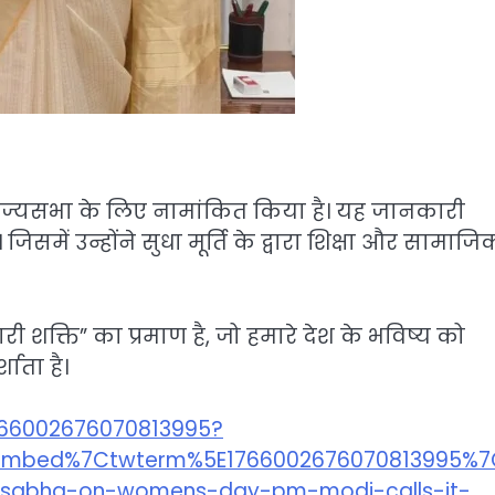
ति को राज्यसभा के लिए नामांकित किया है। यह जानकारी
 जिसमें उन्होंने सुधा मूर्ति के द्वारा शिक्षा और सामाजि
ी शक्ति” का प्रमाण है, जो हमारे देश के भविष्य को
ाता है।
1766002676070813995?
mbed%7Ctwterm%5E1766002676070813995%7Ctw
-sabha-on-womens-day-pm-modi-calls-it-