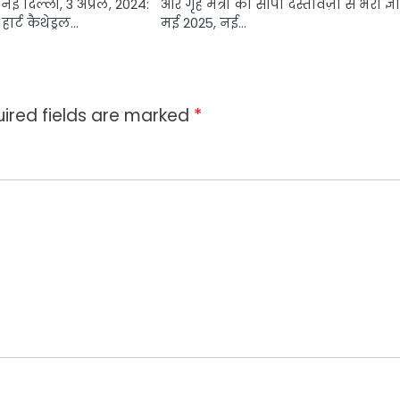
 दिल्ली, 3 अप्रैल, 2024:
और गृह मंत्री को सौंपा दस्तावेज़ों से भरा ज्
 हार्ट कैथेड्रल…
मई 2025, नई…
ired fields are marked
*