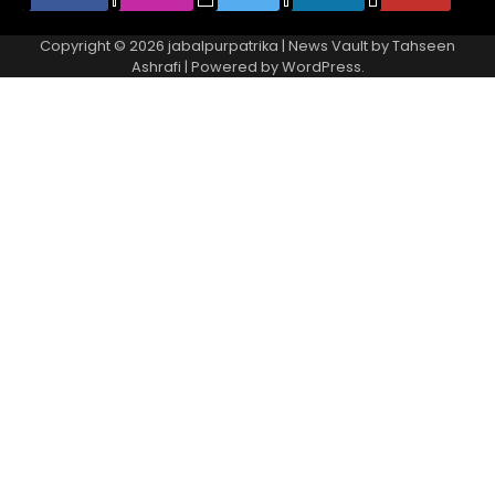
Copyright © 2026
jabalpurpatrika
| News Vault by
Tahseen
Ashrafi
| Powered by
WordPress
.