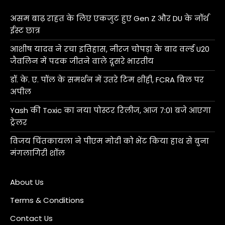
असम बाढ़ राहत के लिए एकजुट हुए Gen Z और DU के नॉर्थ
ईस्ट छात्र
आशीष यादव ने रचा इतिहास, नीरज चोपड़ा के बाद वर्ल्ड U20
जैवलिन में पदक जीतने वाले दूसरे भारतीय
डॉ. के. ए. पॉल के समर्थन में उतरे टिम शीही, FCRA बिल पर
अपील
Yash की Toxic का नया पोस्टर रिलीज, आज 7:01 बजे आएगा
ट्रेलर
विजय चिंतकायला ने पीएम मोदी को भेंट किया हाथ से बुना
मंगलागिरी शॉल
About Us
Terms & Conditions
Contact Us