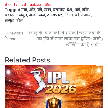
खेल
देश
धर्म
मनोरंजन
शिक्षा
Tagged
एक
,
और
,
की
,
खेल
,
दतात्रेय
,
देश
,
धर्म
,
नींव:
,
बंडारू
,
मजबूत
,
मनोरंजन
,
राज्यपाल
,
शिक्षा
,
श्री
,
समाज
,
समृद्ध
,
होम
Previous
लालू की पार्टी की विधायक किरण देवी के
Post
Post
घर ईडी ने मारा छापा सब हैडिंग- मनी
navigation
लॉन्ड्रिंग का है आरोप
Related Posts