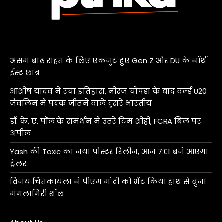
असम बाढ़ राहत के लिए एकजुट हुए Gen Z और DU के नॉर्थ
ईस्ट छात्र
आशीष यादव ने रचा इतिहास, नीरज चोपड़ा के बाद वर्ल्ड U20
जैवलिन में पदक जीतने वाले दूसरे भारतीय
डॉ. के. ए. पॉल के समर्थन में उतरे टिम शीही, FCRA बिल पर
अपील
Yash की Toxic का नया पोस्टर रिलीज, आज 7:01 बजे आएगा
ट्रेलर
विजय चिंतकायला ने पीएम मोदी को भेंट किया हाथ से बुना
मंगलागिरी शॉल