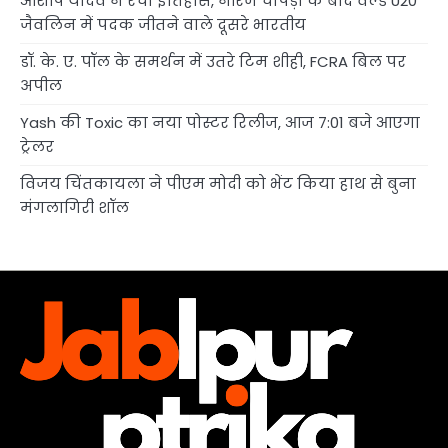
आशीष यादव ने रचा इतिहास, नीरज चोपड़ा के बाद वर्ल्ड U20
जैवलिन में पदक जीतने वाले दूसरे भारतीय
डॉ. के. ए. पॉल के समर्थन में उतरे टिम शीही, FCRA बिल पर
अपील
Yash की Toxic का नया पोस्टर रिलीज, आज 7:01 बजे आएगा
ट्रेलर
विजय चिंतकायला ने पीएम मोदी को भेंट किया हाथ से बुना
मंगलागिरी शॉल