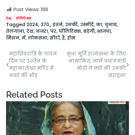
Post Views:
188
देश
पॉलिटिक्स
Tagged
2024
,
370,
,
इतने
,
उनकी
,
उम्मीदें
,
का
,
चुनाव
,
तेलंगाना
,
देश
,
नजर!
,
पर
,
पॉलिटिक्स
,
बढ़ेगी
,
भाजपा
,
मिशन
,
में
,
लोकसभा
,
सीटों
,
है
,
होम
महाशिवरात्रि के पावन
सुधा मूर्ति राज्यसभा के लिए
Post
दिन पर उज्जैन के
नामांकित, जानें प्रधानमंत्री
navigation
महाकालेश्वर मंदिर में
मोदी ने क्यों की उनकी
भक्तों की भीड़
सराहना
Related Posts