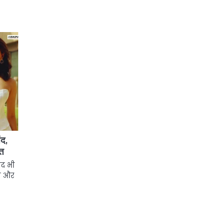
ंद,
रत
ाद भी
री और