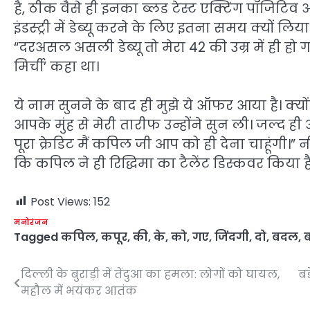
है, ठीक वैसे ही इनका ब्लड टेस्ट एक्टिंग पॉजिटिव
इंडस्ट्री में डेब्यू करने के लिए इतना समय क्यों 
“दरअसल असली डेब्यू तो मेरा 42 की उम्र में ही ह
मिर्ची’ कहा था।
ये नाम सुनने के बाद ही मुझे ये ऑफर आया है। क्यों
आपके मुंह से मेरी तारीफ उन्होंने सुन ली। जल्द ही
पूरा क्रेडिट मैं कपिल जी आप को ही देना चाहूंगी।”
कि कपिल ने ही रिद्धिमा का टैलेंट डिस्कवर किया है
Post Views:
152
मनोरंजन
Tagged
कपिल
,
कपूर
,
की
,
के
,
को
,
गए
,
जिंदगी
,
दो
,
बदल
,
दिल्ली के बुराड़ी में तेंदुआ का हमला: लोगों को घायल,
बड़
Post
महौल में भयंकर आतंक
navigation