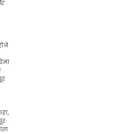
और
होने
धिमा
ज
ूर
कहा,
पूर
 आता