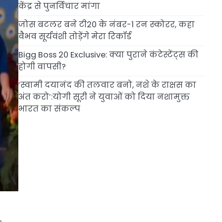
केंद्र से पुनर्विचार मांगा
जोस बटलर बने टी20 के नंबर-1 रन स्कोरर, कहा
वैभव सूर्यवंशी तोड़ेंगे मेरा रिकॉर्ड
Bigg Boss 20 Exclusive: क्या पुराने कंटेस्टेंट्स की
होगी वापसी?
‘स्वामी दयानंद की तलवार बनो, नशे के राक्षस का
अंत करो’:योगी सूरी ने युवाओं को दिया नशामुक्त
भारत का संकल्प