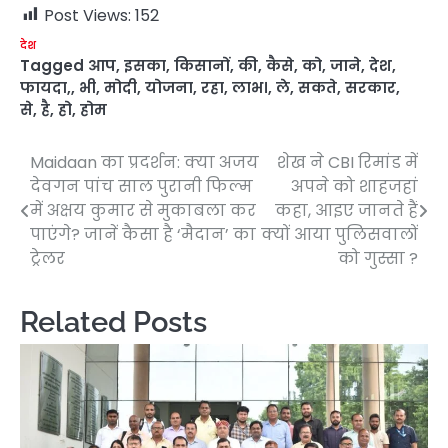
Post Views:
152
देश
Tagged
आप
,
इसका
,
किसानों
,
की
,
कैसे
,
को
,
जाने
,
देश
,
फायदा,
,
भी
,
मोदी
,
योजना
,
रहा
,
लाभ।
,
ले
,
सकते
,
सरकार
,
से
,
है
,
हो
,
होम
Maidaan का प्रदर्शन: क्या अजय
शेख ने CBI रिमांड में
Post
देवगन पांच साल पुरानी फिल्म
अपने को शाहजहां
navigation
में अक्षय कुमार से मुकाबला कर
कहा, आइए जानते हैं
पाएंगे? जानें कैसा है ‘मैदान’ का
क्यों आया पुलिसवालों
ट्रेलर
को गुस्सा ?
Related Posts