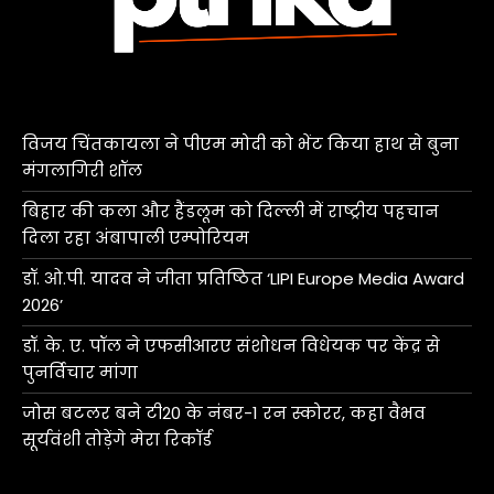
विजय चिंतकायला ने पीएम मोदी को भेंट किया हाथ से बुना
मंगलागिरी शॉल
बिहार की कला और हैंडलूम को दिल्ली में राष्ट्रीय पहचान
दिला रहा अंबापाली एम्पोरियम
डॉ. ओ.पी. यादव ने जीता प्रतिष्ठित ‘LIPI Europe Media Award
2026’
डॉ. के. ए. पॉल ने एफसीआरए संशोधन विधेयक पर केंद्र से
पुनर्विचार मांगा
जोस बटलर बने टी20 के नंबर-1 रन स्कोरर, कहा वैभव
सूर्यवंशी तोड़ेंगे मेरा रिकॉर्ड