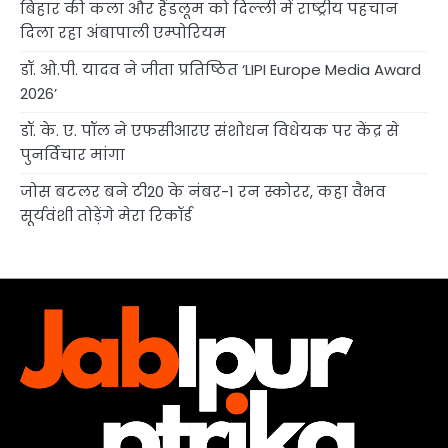
बिहार की कला और हैंडलूम को दिल्ली में राष्ट्रीय पहचान
दिला रहा अंबापाली एम्पोरियम
डॉ. ओ.पी. यादव ने जीता प्रतिष्ठित ‘LIPI Europe Media Award
2026’
डॉ. के. ए. पॉल ने एफसीआरए संशोधन विधेयक पर केंद्र से
पुनर्विचार मांगा
जोस बटलर बने टी20 के नंबर-1 रन स्कोरर, कहा वैभव
सूर्यवंशी तोड़ेंगे मेरा रिकॉर्ड