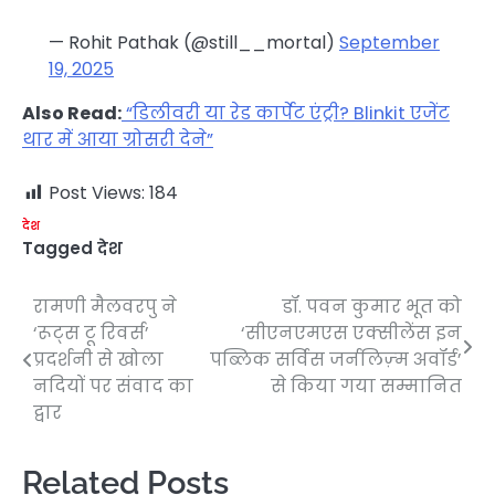
— Rohit Pathak (@still__mortal)
September
19, 2025
Also Read:
“डिलीवरी या रेड कार्पेट एंट्री? Blinkit एजेंट
थार में आया ग्रोसरी देने”
Post Views:
184
देश
Tagged
देश
रामणी मैलवरपु ने
डॉ. पवन कुमार भूत को
Post
‘रूट्स टू रिवर्स’
‘सीएनएमएस एक्सीलेंस इन
navigation
प्रदर्शनी से खोला
पब्लिक सर्विस जर्नलिज़्म अवॉर्ड’
नदियों पर संवाद का
से किया गया सम्मानित
द्वार
Related Posts