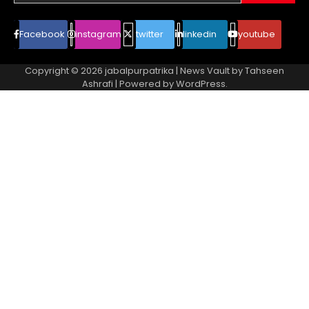
Facebook
instagram
twitter
linkedin
youtube
Copyright © 2026
jabalpurpatrika
| News Vault by
Tahseen
Ashrafi
| Powered by
WordPress
.