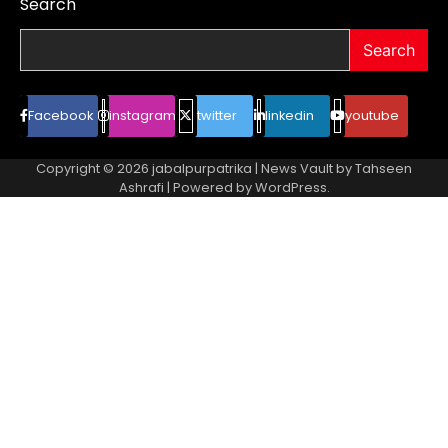
Search
Search
Facebook
instagram
twitter
linkedin
youtube
Copyright © 2026
jabalpurpatrika
| News Vault by
Tahseen
Ashrafi
| Powered by
WordPress
.