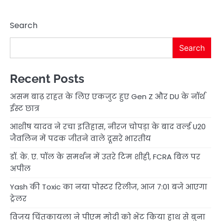
Search
Search
Recent Posts
असम बाढ़ राहत के लिए एकजुट हुए Gen Z और DU के नॉर्थ
ईस्ट छात्र
आशीष यादव ने रचा इतिहास, नीरज चोपड़ा के बाद वर्ल्ड U20
जैवलिन में पदक जीतने वाले दूसरे भारतीय
डॉ. के. ए. पॉल के समर्थन में उतरे टिम शीही, FCRA बिल पर
अपील
Yash की Toxic का नया पोस्टर रिलीज, आज 7:01 बजे आएगा
ट्रेलर
विजय चिंतकायला ने पीएम मोदी को भेंट किया हाथ से बुना