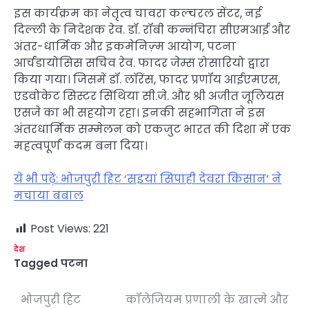
इस कार्यक्रम का नेतृत्व चावरा कल्चरल सेंटर, नई
दिल्ली के निदेशक रेव. डॉ. रॉबी कन्नंचिरा सीएमआई और
अंतर-धार्मिक और इकमेनिज़्म आयोग, पटना
आर्चडायोसिस सचिव रेव. फादर जेम्स रोसारियो द्वारा
किया गया। जिसमें डॉ. लॉरेंस, फादर प्रणॉय आईएमएस,
एडवोकेट सिस्टर सिंथिया सी.जे. और श्री अजीत जूलियस
एसजे का भी सहयोग रहा। इनकी सहभागिता ने इस
अंतरधार्मिक सम्मेलन को एकजुट भारत की दिशा में एक
महत्वपूर्ण कदम बना दिया।
ये भी पढ़ें: भोजपुरी हिट ‘सइयां सिपाही देवरा किसान’ ने
मचाया बबाल
Post Views:
221
देश
Tagged
पटना
भोजपुरी हिट
कॉलेजियम प्रणाली के खात्मे और
Post