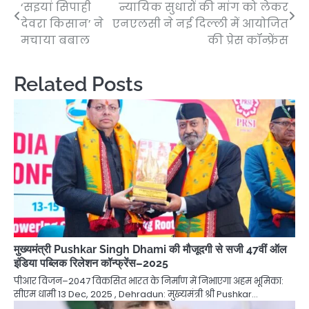
‘सइयां सिपाही
न्यायिक सुधारों की मांग को लेकर
navigation
देवरा किसान’ ने
एनएलसी ने नई दिल्ली में आयोजित
मचाया बबाल
की प्रेस कॉन्फ्रेंस
Related Posts
मुख्यमंत्री Pushkar Singh Dhami की मौजूदगी से सजी 47वीं ऑल
इंडिया पब्लिक रिलेशन कॉन्फ्रेंस–2025
पीआर विजन–2047 विकसित भारत के निर्माण में निभाएगा अहम भूमिका:
सीएम धामी 13 Dec, 2025 , Dehradun: मुख्यमंत्री श्री Pushkar…