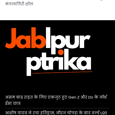
मंगलागिरी शॉल
असम बाढ़ राहत के लिए एकजुट हुए Gen Z और DU के नॉर्थ
ईस्ट छात्र
आशीष यादव ने रचा इतिहास, नीरज चोपड़ा के बाद वर्ल्ड U20