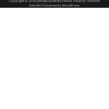
Copyright © 2026
jabalpurpatrika
| News Vault by
Tahseen
Ashrafi
| Powered by
WordPress
.