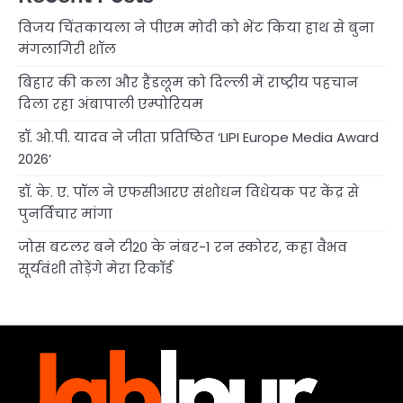
विजय चिंतकायला ने पीएम मोदी को भेंट किया हाथ से बुना
मंगलागिरी शॉल
बिहार की कला और हैंडलूम को दिल्ली में राष्ट्रीय पहचान
दिला रहा अंबापाली एम्पोरियम
डॉ. ओ.पी. यादव ने जीता प्रतिष्ठित ‘LIPI Europe Media Award
2026’
डॉ. के. ए. पॉल ने एफसीआरए संशोधन विधेयक पर केंद्र से
पुनर्विचार मांगा
जोस बटलर बने टी20 के नंबर-1 रन स्कोरर, कहा वैभव
सूर्यवंशी तोड़ेंगे मेरा रिकॉर्ड