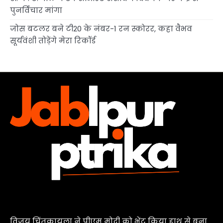
पुनर्विचार मांगा
जोस बटलर बने टी20 के नंबर-1 रन स्कोरर, कहा वैभव
सूर्यवंशी तोड़ेंगे मेरा रिकॉर्ड
विजय चिंतकायला ने पीएम मोदी को भेंट किया हाथ से बुना