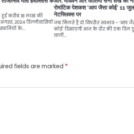
ी तीजोत्सव मेला हर्षोल्लास के
आर. माधवन और फातिमा सना शेख की न
रोमांटिक पेशकश ‘आप जैसा कोई’ 11 जुल
नेटफ्लिक्स पर
की हुई करीब 18 लाख की
11 अगस्त, 2024 दिल्लीवासियों
जब मिलते हैं दो विपरीत स्वभाव – ‘आप जै
स्थानियों के…
कोई’ दिखाएगी आज के दौर की एक दिल छू
वाली…
ired fields are marked
*