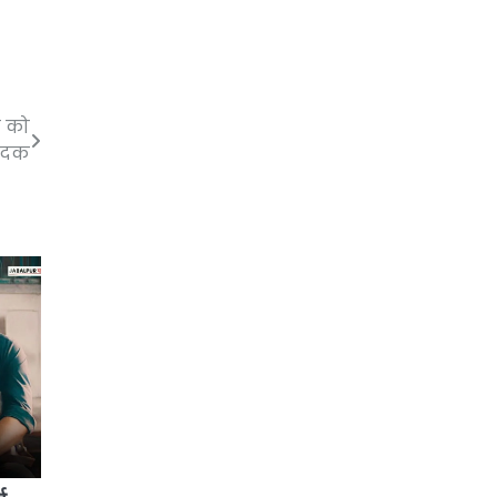
त को
 पदक