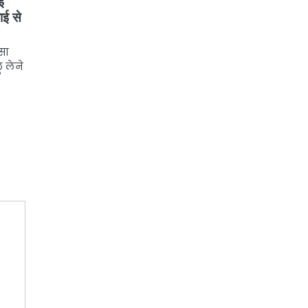
ई
ाई से
सा
 लेने