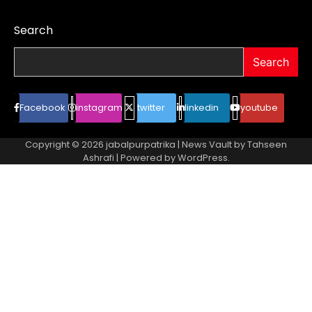
Search
Search
Facebook
instagram
twitter
linkedin
youtube
Copyright © 2026
jabalpurpatrika
| News Vault by
Tahseen
Ashrafi
| Powered by
WordPress
.