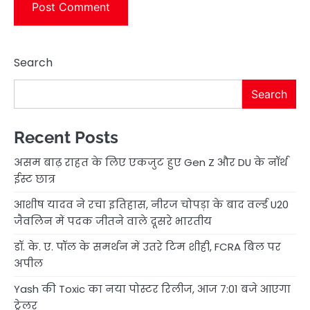
Search
Search
Recent Posts
असम बाढ़ राहत के लिए एकजुट हुए Gen Z और DU के नॉर्थ
ईस्ट छात्र
आशीष यादव ने रचा इतिहास, नीरज चोपड़ा के बाद वर्ल्ड U20
जैवलिन में पदक जीतने वाले दूसरे भारतीय
डॉ. के. ए. पॉल के समर्थन में उतरे टिम शीही, FCRA बिल पर
अपील
Yash की Toxic का नया पोस्टर रिलीज, आज 7:01 बजे आएगा
ट्रेलर