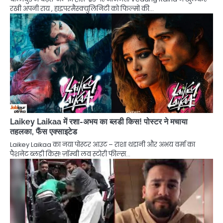
रखी अपनी राय , हाइपरमैस्क्युलिनिटी को फिल्मों की…
Laikey Laikaa में रशा-अभय का ब्लडी किस! पोस्टर ने मचाया
तहलका, फैंस एक्साइटेड
Laikey Laikaa का नया पोस्टर आउट – राशा थडानी और अभय वर्मा का
पैशनेट ब्लडी किस! ज़ॉम्बी लव स्टोरी फील्स…