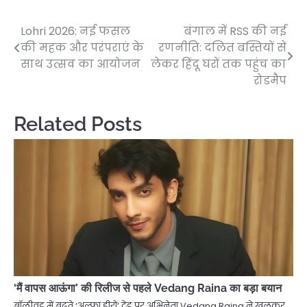
Lohri 2026: नई फसल
बंगाल में RSS की नई
Post
की महक और परंपराएं के
रणनीति: दलित बस्तियों से
navigation
साथ उत्सव का आयोजन
लेकर हिंदू घरों तक पहुंच का
रोडमैप
Related Posts
‘मैं वापस आऊंगा’ की रिलीज से पहले Vedang Raina का बड़ा बयान
बॉलीवुड में बढ़ते ‘अल्फा हीरो’ ट्रेंड पर अभिनेता Vedang Raina ने खुलकर