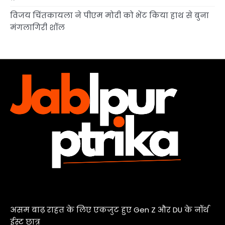
विजय चिंतकायला ने पीएम मोदी को भेंट किया हाथ से बुना
मंगलागिरी शॉल
असम बाढ़ राहत के लिए एकजुट हुए Gen Z और DU के नॉर्थ
ईस्ट छात्र