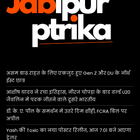
असम बाढ़ राहत के लिए एकजुट हुए Gen Z और DU के नॉर्थ
ईस्ट छात्र
आशीष यादव ने रचा इतिहास, नीरज चोपड़ा के बाद वर्ल्ड U20
जैवलिन में पदक जीतने वाले दूसरे भारतीय
डॉ. के. ए. पॉल के समर्थन में उतरे टिम शीही, FCRA बिल पर
अपील
Yash की Toxic का नया पोस्टर रिलीज, आज 7:01 बजे आएगा
ट्रेलर