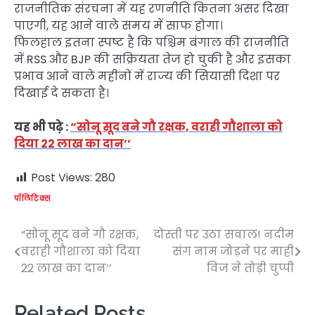
राजनीतिक संरचना में यह रणनीति कितना असर दिखा
पाएगी, यह आने वाले समय में साफ होगा।
फिलहाल इतना स्पष्ट है कि पश्चिम बंगाल की राजनीति
में RSS और BJP की सक्रियता तेज हो चुकी है और इसका
प्रभाव आने वाले महीनों में राज्य की सियासी दिशा पर
दिखाई दे सकता है।
यह भी पढ़े :
“सोनू सूद बने गौ रक्षक, वराही गौशाला को
दिया 22 लाख का दान’’
Post Views:
280
पॉलिटिक्स
“सोनू सूद बने गौ रक्षक,
दोस्ती पर उठा सवाल! नदीम
Post
वराही गौशाला को दिया
संग नाम जोड़ने पर माही
navigation
22 लाख का दान’’
विज ने तोड़ी चुप्पी
Related Posts