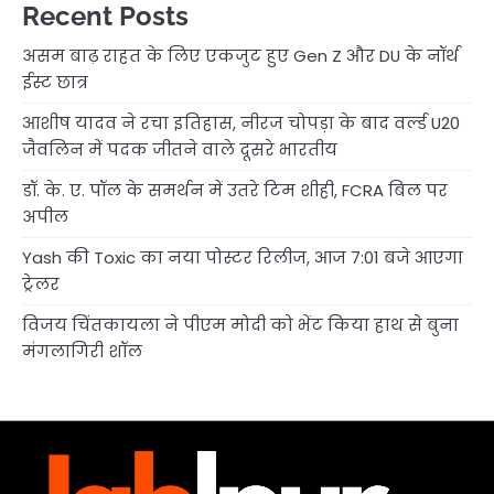
Recent Posts
असम बाढ़ राहत के लिए एकजुट हुए Gen Z और DU के नॉर्थ
ईस्ट छात्र
आशीष यादव ने रचा इतिहास, नीरज चोपड़ा के बाद वर्ल्ड U20
जैवलिन में पदक जीतने वाले दूसरे भारतीय
डॉ. के. ए. पॉल के समर्थन में उतरे टिम शीही, FCRA बिल पर
अपील
Yash की Toxic का नया पोस्टर रिलीज, आज 7:01 बजे आएगा
ट्रेलर
विजय चिंतकायला ने पीएम मोदी को भेंट किया हाथ से बुना
मंगलागिरी शॉल