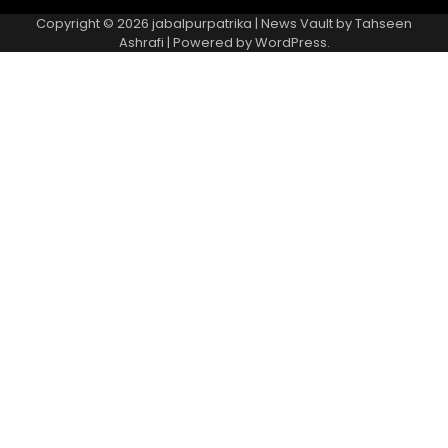
Copyright © 2026
jabalpurpatrika
| News Vault by
Tahseen
Ashrafi
| Powered by
WordPress
.