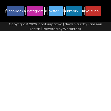
Facebook
instagram
twitter
linkedin
youtube
Copyright © 2026
jabalpurpatrika
| News Vault by
Tahseen
Ashrafi
| Powered by
WordPress
.