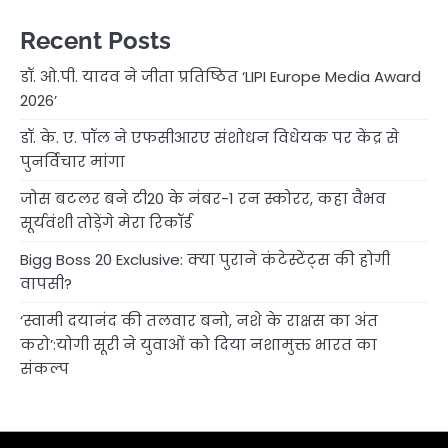
Recent Posts
डॉ. ओ.पी. यादव ने जीता प्रतिष्ठित ‘LIPI Europe Media Award
2026’
डॉ. के. ए. पॉल ने एफसीआरए संशोधन विधेयक पर केंद्र से
पुनर्विचार मांगा
जोस बटलर बने टी20 के नंबर-1 रन स्कोरर, कहा वैभव
सूर्यवंशी तोड़ेंगे मेरा रिकॉर्ड
Bigg Boss 20 Exclusive: क्या पुराने कंटेस्टेंट्स की होगी
वापसी?
‘स्वामी दयानंद की तलवार बनो, नशे के राक्षस का अंत
करो’:योगी सूरी ने युवाओं को दिया नशामुक्त भारत का
संकल्प