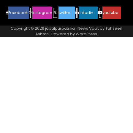
Facebook
instagram
twitter
linkedin
youtube
Copyright © 2026
jabalpurpatrika
| News Vault by
Tahseen
Ashrafi
| Powered by
WordPress
.