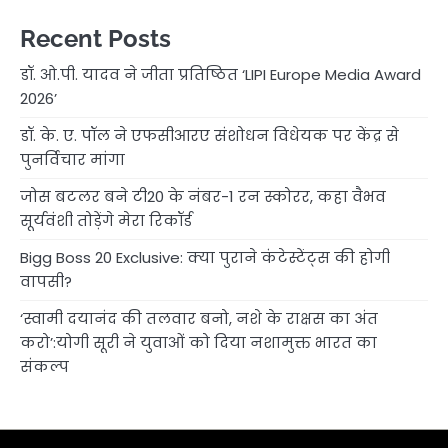
Recent Posts
डॉ. ओ.पी. यादव ने जीता प्रतिष्ठित ‘LIPI Europe Media Award
2026’
डॉ. के. ए. पॉल ने एफसीआरए संशोधन विधेयक पर केंद्र से
पुनर्विचार मांगा
जोस बटलर बने टी20 के नंबर-1 रन स्कोरर, कहा वैभव
सूर्यवंशी तोड़ेंगे मेरा रिकॉर्ड
Bigg Boss 20 Exclusive: क्या पुराने कंटेस्टेंट्स की होगी
वापसी?
‘स्वामी दयानंद की तलवार बनो, नशे के राक्षस का अंत
करो’:योगी सूरी ने युवाओं को दिया नशामुक्त भारत का
संकल्प