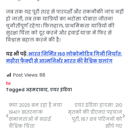
जब तक यह पूरी तरह से पारदर्शी और तकनीकी जांच नहीं
हो जाती, तब तक यात्रियों का भरोसा दोबारा जीतना
चुनौतीपूर्ण रहेगा। फिलहाल, प्राथमिकता यात्रियों की
सुरक्षा चिंता को दूर करने और हवाई यात्रा में फिर से
विश्वास बहाल करने की है।
यह भी पढ़ें:
भारत निर्मित 150 लोकोमोटिव गिनी निर्यात:
मढ़ौरा फैक्ट्री से आत्मनिर्भर भारत की वैश्विक छलांग
Post Views:
88
देश
Tagged
अहमदाबाद
,
एयर इंडिया
क्या 2025 बन रहा है नया
एयर इंडिया हादसा: 210
Post
1941? खतरनाक
मृतकों की डीएनए पहचान
navigation
समानताओं ने बढ़ाई
पूरी, 187 शव परिजनों को
वैश्विक चिंता
सौंपे गए