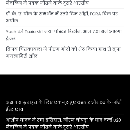
जैवलिन में पदक जीतने वाले दूसरे भारतीय
डॉ. के. ए. पॉल के समर्थन में उतरे टिम शीही, FCRA बिल पर
अपील
Yash की Toxic का नया पोस्टर रिलीज, आज 7:01 बजे आएगा
ट्रेलर
विजय चिंतकायला ने पीएम मोदी को भेंट किया हाथ से बुना
मंगलागिरी शॉल
असम बाढ़ राहत के लिए एकजुट हुए Gen Z और DU के नॉर्थ
ईस्ट छात्र
आशीष यादव ने रचा इतिहास, नीरज चोपड़ा के बाद वर्ल्ड U20
जैवलिन में पदक जीतने वाले दूसरे भारतीय