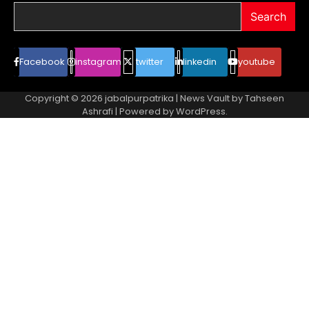
Search
Facebook
instagram
twitter
linkedin
youtube
Copyright © 2026
jabalpurpatrika
| News Vault by
Tahseen
Ashrafi
| Powered by
WordPress
.