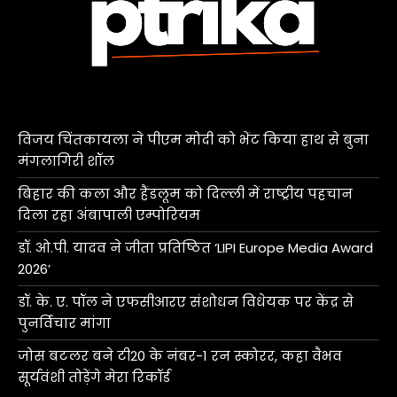
विजय चिंतकायला ने पीएम मोदी को भेंट किया हाथ से बुना
मंगलागिरी शॉल
बिहार की कला और हैंडलूम को दिल्ली में राष्ट्रीय पहचान
दिला रहा अंबापाली एम्पोरियम
डॉ. ओ.पी. यादव ने जीता प्रतिष्ठित ‘LIPI Europe Media Award
2026’
डॉ. के. ए. पॉल ने एफसीआरए संशोधन विधेयक पर केंद्र से
पुनर्विचार मांगा
जोस बटलर बने टी20 के नंबर-1 रन स्कोरर, कहा वैभव
सूर्यवंशी तोड़ेंगे मेरा रिकॉर्ड