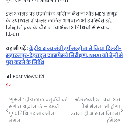
पुनः समर्पण का आह्वान किया।
इस अवसर पर एडवोकेट अखिल जैतली और MERI समूह
के उपाध्यक्ष प्रोफेसर ललित अग्रवाल भी उपस्थित रहे,
जिन्होंने ब्रेक के दौरान विभिन्न अतिथियों से संवाद
किया।
यह भी पढ़ें :
केंद्रीय राज्य मंत्री हर्ष मल्होत्रा ने किया दिल्ली-
सहारनपुर-देहरादून एक्सप्रेसवे निरीक्षण, NHAI को तेज़ी से
पूरा करने के निर्देश
Post Views:
121
होम
‘गुरुजी’ हीरालाल चतुर्वेदी को
स्टेबलकॉइन: क्या अब
Post
संगीत श्रद्धांजलि — 48वीं
पैसे भेजना भी होगा
navigation
पुण्यतिथि पर भावभीना
उतना ही आसान जितना
नमन
ईमेल?