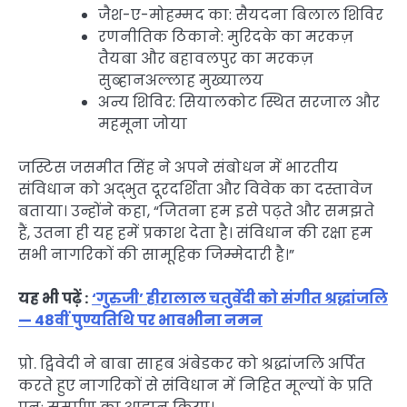
जैश-ए-मोहम्मद का: सैयदना बिलाल शिविर
रणनीतिक ठिकाने: मुरिदके का मरकज़
तैयबा और बहावलपुर का मरकज़
सुब्हानअल्लाह मुख्यालय
अन्य शिविर: सियालकोट स्थित सरजाल और
महमूना जोया
जस्टिस जसमीत सिंह ने अपने संबोधन में भारतीय
संविधान को अद्भुत दूरदर्शिता और विवेक का दस्तावेज
बताया। उन्होंने कहा, “जितना हम इसे पढ़ते और समझते
हैं, उतना ही यह हमें प्रकाश देता है। संविधान की रक्षा हम
सभी नागरिकों की सामूहिक जिम्मेदारी है।”
यह भी पढ़ें :
‘गुरुजी’ हीरालाल चतुर्वेदी को संगीत श्रद्धांजलि
— 48वीं पुण्यतिथि पर भावभीना नमन
प्रो. द्विवेदी ने बाबा साहब अंबेडकर को श्रद्धांजलि अर्पित
करते हुए नागरिकों से संविधान में निहित मूल्यों के प्रति