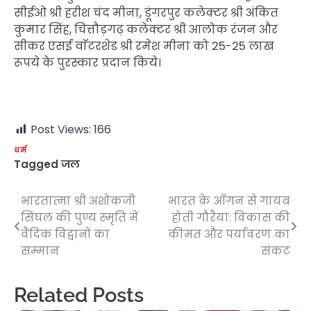
सीईओ श्री हरीश चंद मीना, डूंगरपुर कलेक्टर श्री अंकित
कुमार सिंह, चित्तौड़गढ़ कलेक्टर श्री आलोक रंजन और
सीकर एसई वाॅटरशेड श्री रमेश मीना को 25-25 लाख
रूपये के पुरस्कार प्रदान किये।
Post Views:
166
धर्म
Tagged
जल
भारतात्मा श्री अशोकजी
भारत के आँगन से गायब
Post
सिंघल की पुण्य स्मृति में
होती गौरैया: विकास की
navigation
वैदिक विद्वानों का
कीमत और पर्यावरण का
सम्मान
संकट
Related Posts