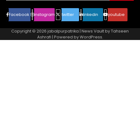
Facebook
instagram
twitter
linkedin
youtube
Copyright © 2026
jabalpurpatrika
| News Vault by
Tahseen
Ashrafi
| Powered by
WordPress
.