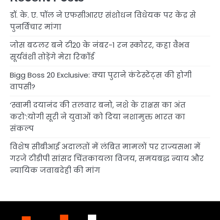
डॉ. के. ए. पॉल ने एफसीआरए संशोधन विधेयक पर केंद्र से
पुनर्विचार मांगा
जोस बटलर बने टी20 के नंबर-1 रन स्कोरर, कहा वैभव
सूर्यवंशी तोड़ेंगे मेरा रिकॉर्ड
Bigg Boss 20 Exclusive: क्या पुराने कंटेस्टेंट्स की होगी
वापसी?
‘स्वामी दयानंद की तलवार बनो, नशे के राक्षस का अंत
करो’:योगी सूरी ने युवाओं को दिया नशामुक्त भारत का
संकल्प
विशेष सीबीआई अदालतों में लंबित मामलों पर राज्यसभा में
गरजे टीडीपी सांसद चिंतकायला विजय, समयबद्ध न्याय और
न्यायिक जवाबदेही की मांग