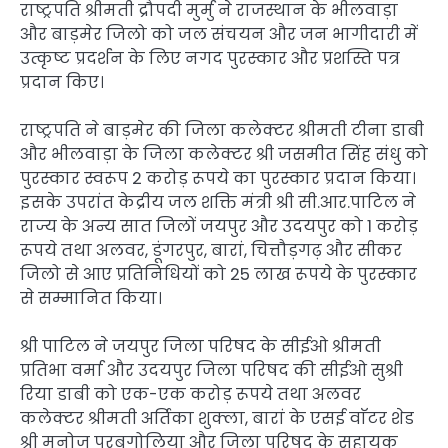
राष्ट्रपति श्रीमती द्रौपदी मुर्मु ने राजस्थान के भीलवाड़ा
और बाड़मेर जिलो को जल संचयन और जन भागीदारी में
उत्कृष्ट प्रदर्शन के लिए नगद पुरस्कार और प्रशस्ति पत्र
प्रदान किए।
राष्ट्रपति ने बाड़मेर की जिला कलेक्टर श्रीमती टीना डाबी
और भीलवाड़ा के जिला कलेक्टर श्री जसमीत सिंह संधु को
पुरस्कार स्वरूप 2 करोड़ रूपये का पुरस्कार प्रदान किया।
इसके उपरांत केद्रीय जल शक्ति मंत्री श्री सी.आर.पाटिल ने
राज्य के अन्य सात जिलों जयपुर और उदयपुर को 1 करोड़
रूपये तथा अलवर, डूंगरपुर, बारां, चित्तौड़गढ़ और सीकर
जिलो से आए प्रतिनिधियों को 25 लाख रूपये के पुरस्कार
से सम्मानित किया।
श्री पाटिल ने जयपुर जिला परिषद के सीईओ श्रीमती
प्रतिभा वर्मा और उदयपुर जिला परिषद की सीईओ सुश्री
रिया डाबी को एक-एक करोड़ रूपये तथा अलवर
कलेक्टर श्रीमती अर्तिका शुक्ला, बारां के एसई वाॅटर शेड
श्री मनोज पुरबगोलिया और जिला परिषद के सहायक