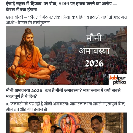
ईसाई स्कूल में ‘हिजाब’ पर रोक, SDPI पर हमला करने का आरोप —
केरल में मचा हंगामा
छात्रा बोली — “टीचर ने गेट पर रोक लिया, कहा हिजाब हटाओ, नहीं तो अंदर मत
आओ।” केरल के एर्नाकुलम…
मौनी अमावस्या 2026: कब है मौनी अमावस्या? माघ स्नान में क्यों सबसे
महत्वपूर्ण है ये दिन?
18 जनवरी को पड़ रही है मौनी अमावस्या। माघ स्नान का सबसे महत्वपूर्ण दिन,
मौन व्रत और गंगा स्नान से…