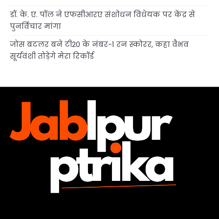
डॉ. के. ए. पॉल ने एफसीआरए संशोधन विधेयक पर केंद्र से
पुनर्विचार मांगा
जोस बटलर बने टी20 के नंबर-1 रन स्कोरर, कहा वैभव
सूर्यवंशी तोड़ेंगे मेरा रिकॉर्ड