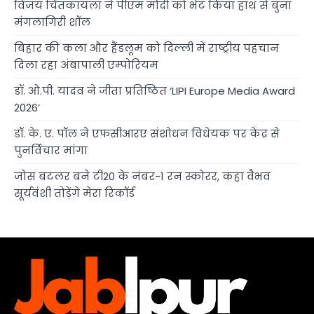
विजय चिंतकायला ने पीएम मोदी को भेंट किया हाथ से बुना
मंगलागिरी शॉल
बिहार की कला और हैंडलूम को दिल्ली में राष्ट्रीय पहचान
दिला रहा अंबापाली एम्पोरियम
डॉ. ओ.पी. यादव ने जीता प्रतिष्ठित ‘LIPI Europe Media Award
2026’
डॉ. के. ए. पॉल ने एफसीआरए संशोधन विधेयक पर केंद्र से
पुनर्विचार मांगा
जोस बटलर बने टी20 के नंबर-1 रन स्कोरर, कहा वैभव
सूर्यवंशी तोड़ेंगे मेरा रिकॉर्ड