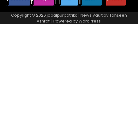
Copyright © 2026
jabalpurpatrika
| News Vault by
Tahseen
Ashrafi
| Powered by
WordPress
.