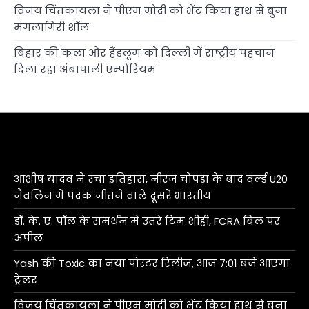
विजय चिंतकायला ने पीएम मोदी को भेंट किया हाथ से बुना
मंगलागिरी शॉल
बिहार की कला और हैंडलूम को दिल्ली में राष्ट्रीय पहचान
दिला रहा अंबापाली एम्पोरियम
आशीष यादव ने रचा इतिहास, नीरज चोपड़ा के बाद वर्ल्ड U20
जैवलिन में पदक जीतने वाले दूसरे भारतीय
डॉ. के. ए. पॉल के समर्थन में उतरे टिम शीही, FCRA बिल पर
अपील
Yash की Toxic का नया पोस्टर रिलीज, आज 7:01 बजे आएगा
ट्रेलर
विजय चिंतकायला ने पीएम मोदी को भेंट किया हाथ से बुना