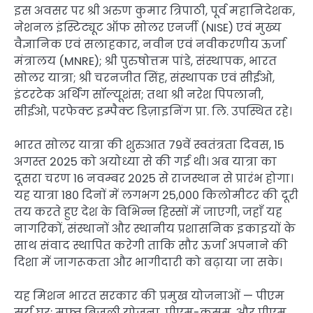
इस अवसर पर श्री अरुण कुमार त्रिपाठी, पूर्व महानिदेशक,
नेशनल इंस्टिट्यूट ऑफ सोलर एनर्जी (NISE) एवं मुख्य
वैज्ञानिक एवं सलाहकार, नवीन एवं नवीकरणीय ऊर्जा
मंत्रालय (MNRE); श्री पुरुषोत्तम पांडे, संस्थापक, भारत
सोलर यात्रा; श्री चरनजीत सिंह, संस्थापक एवं सीईओ,
इंटरटेक अर्थिंग सॉल्यूशंस; तथा श्री नरेश पिपलानी,
सीईओ, परफेक्ट इम्पैक्ट डिज़ाइनिंग प्रा. लि. उपस्थित रहे।
भारत सोलर यात्रा की शुरुआत 79वें स्वतंत्रता दिवस, 15
अगस्त 2025 को अयोध्या से की गई थी। अब यात्रा का
दूसरा चरण 16 नवम्बर 2025 से राजस्थान से प्रारंभ होगा।
यह यात्रा 180 दिनों में लगभग 25,000 किलोमीटर की दूरी
तय करते हुए देश के विभिन्न हिस्सों में जाएगी, जहाँ यह
नागरिकों, संस्थानों और स्थानीय प्रशासनिक इकाइयों के
साथ संवाद स्थापित करेगी ताकि सौर ऊर्जा अपनाने की
दिशा में जागरूकता और भागीदारी को बढ़ाया जा सके।
यह मिशन भारत सरकार की प्रमुख योजनाओं — पीएम
सूर्य घर: मुफ्त बिजली योजना, पीएम-कुसुम, और पीएम