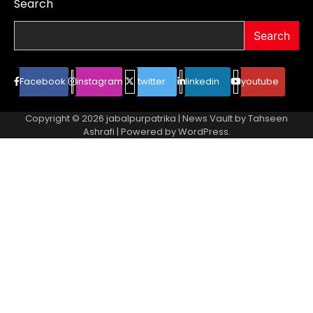
Search
Search
Facebook
instagram
twitter
linkedin
youtube
Copyright © 2026
jabalpurpatrika
| News Vault by
Tahseen
Ashrafi
| Powered by
WordPress
.