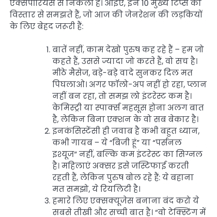
एक्सपीरियंस से निकली हैं। आइए, इन 10 मुख्य टिप्स को
विस्तार से समझते हैं, जो आज की जेनरेशन की लड़कियों
के लिए बेहद जरूरी हैं:
बातें नहीं, काम देखो पुरुष कह रहे हैं – हम जो
कहते हैं, उससे ज्यादा जो करते हैं, वो सच है।
मीठे मैसेज, बड़े-बड़े वादे सुनकर दिल मत
पिघलाओ। अगर फॉलो-अप नहीं हो रहा, प्लान
नहीं बन रहा, तो समझ लो इंटरेस्ट कम है।
केमिस्ट्री या स्पार्क्स महसूस होना अलग बात
है, लेकिन बिना एक्शन के वो सब बेकार है।
इनकंसिस्टेंसी ही जवाब है कभी बहुत ध्यान,
कभी गायब – ये “बिजी हूं” या “पर्सनल
इश्यूज” नहीं, बल्कि कम इंटरेस्ट का सिग्नल
है। महिलाएं अक्सर इसे जस्टिफाई करती
रहती हैं, लेकिन पुरुष बोल रहे हैं: ये बहाना
मत समझो, ये रियलिटी है।
हमारे लिए एक्सक्यूजेस बनाना बंद करो ये
सबसे तीखी और सच्ची बात है। “वो टेक्स्टिंग में