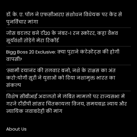
डॉ. के. ए. पॉल ने एफसीआरए संशोधन विधेयक पर केंद्र से
पुनर्विचार मांगा
जोस बटलर बने टी20 के नंबर-1 रन स्कोरर, कहा वैभव
सूर्यवंशी तोड़ेंगे मेरा रिकॉर्ड
Bigg Boss 20 Exclusive: क्या पुराने कंटेस्टेंट्स की होगी
वापसी?
‘स्वामी दयानंद की तलवार बनो, नशे के राक्षस का अंत
करो’:योगी सूरी ने युवाओं को दिया नशामुक्त भारत का
संकल्प
विशेष सीबीआई अदालतों में लंबित मामलों पर राज्यसभा में
गरजे टीडीपी सांसद चिंतकायला विजय, समयबद्ध न्याय और
न्यायिक जवाबदेही की मांग
About Us