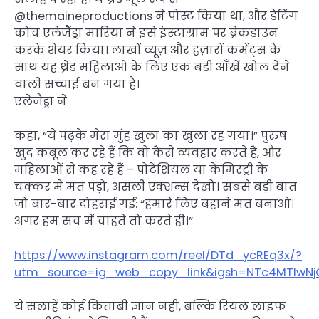
@themaineproductions ने पोस्ट किया था, और डेटिंग
कोच एलेजैंड्रा मारिया ने इसे इंस्टाग्राम पर ब्रेकडाउन
करके शेयर किया। लाखों व्यूज़ और हज़ारों कमेंट्स के
साथ यह थ्रेड महिलाओं के लिए एक बड़ी आँखें खोल देने
वाली सच्चाई बन गया है।
एलेजैंड्रा ने
कहा, “ये पढ़के मेरा मुंह खुला का खुला रह गया।” पुरुष
खुद कबूल कर रहे हैं कि वो कैसे व्यवहार करते हैं, और
महिलाओं से कह रहे हैं – पोटेंशियल या केमिस्ट्री के
चक्कर में मत पड़ो, असली एक्शन्स देखो। सबसे बड़ी बात
जो बार-बार दोहराई गई: “हमारे लिए बहाने मत बनाओ।
अगर हम सच में चाहते तो करते ही।”
https://www.instagram.com/reel/DTd_ycREq3x/?
utm_source=ig_web_copy_link&igsh=NTc4MTIwN
ये सलाहें कोई किताबी ज्ञान नहीं, बल्कि रियल लाइफ