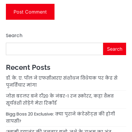
Search
Search
Recent Posts
डॉ. के. ए. पॉल ने एफसीआरए संशोधन विधेयक पर केंद्र से
पुनर्विचार मांगा
जोस बटलर बने टी20 के नंबर-1 रन स्कोरर, कहा वैभव
सूर्यवंशी तोड़ेंगे मेरा रिकॉर्ड
Bigg Boss 20 Exclusive: क्या पुराने कंटेस्टेंट्स की होगी
वापसी?
‘स्वामी दयानंद की तलवार बनो, नशे के राक्षस का अंत