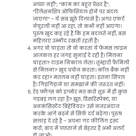
अच्छा नहीं”, “काम का बहुत प्रेशर है”,
“रिलेशनशिप ऑफिशियल होने पर बदल
जाएगा” – ये सब झूठे दिलासे हैं। अगर एफर्ट
नेचुरली नहीं आ रहा, तो कभी नहीं आएगा।
पुरुष खुद कह रहे हैं कि हम बदलते नहीं, बस
महिलाएं उम्मीद रखती रहती हैं।
अगर वो चाहता तो वो करता ये फेमस लाइन
आजकल हर जगह सुनाई दे रही है। मिलना
चाहता? टाइम निकाल लेता। तुम्हारी फैमिली
से मिलना? खुद प्रपोज करता। कॉल बैक नहीं
कर रहा? मतलब नहीं चाहता। इतना सिंपल
है। गिड़गिड़ाने या समझाने की जरूरत नहीं।
रेड फ्लैग्स को इग्नोर मत करो शुरू में ही कुछ
गड़बड़ लग रहा है? झूठ, डिसरिस्पेक्ट, या
अनकंसिस्टेंट बिहेवियर? उसे नजरअंदाज
करके आगे बढ़ने से सिर्फ दर्द बढ़ेगा। पुरुष
सलाह दे रहे हैं – अपना गट फीलिंग ट्रस्ट
करो, बाद में पछताने से बेहतर है अभी अलर्ट
हो जाओ।