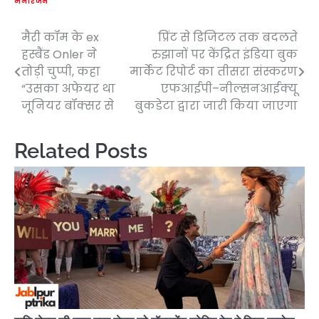
मनोरंजन
मैरी कॉम के ex
प्रिंट से डिजिटल तक बदलते
Post
हस्बैंड Onler ने
रुझानों पर केंद्रित इंडिया बुक
navigation
तोड़ी चुप्पी, कहा
मार्केट रिपोर्ट का तीसरा संस्करण
“उसका अफेयर था
एफआईपी–नील्सनआईक्यू
जूनियर बॉक्सर से
बुकडेटा द्वारा जारी किया जाएगा
Related Posts