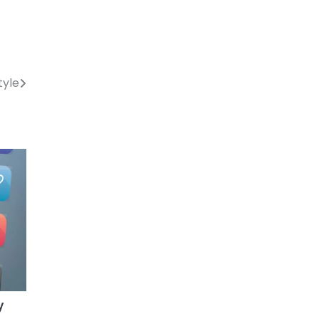
tyle
y