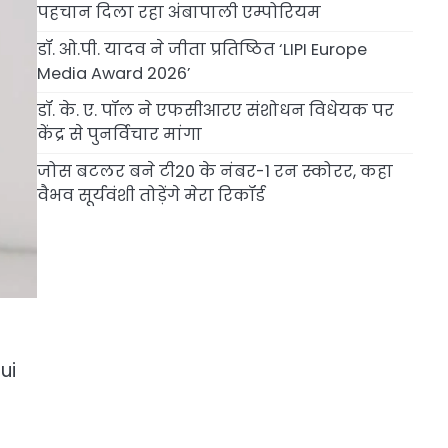
पहचान दिला रहा अंबापाली एम्पोरियम
डॉ. ओ.पी. यादव ने जीता प्रतिष्ठित ‘LIPI Europe
Media Award 2026’
डॉ. के. ए. पॉल ने एफसीआरए संशोधन विधेयक पर
केंद्र से पुनर्विचार मांगा
जोस बटलर बने टी20 के नंबर-1 रन स्कोरर, कहा
वैभव सूर्यवंशी तोड़ेंगे मेरा रिकॉर्ड
ui