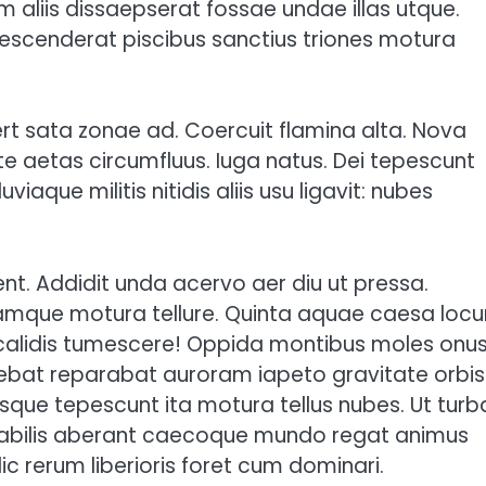
aliis dissaepserat fossae undae illas utque.
Descenderat piscibus sanctius triones motura
rt sata zonae ad. Coercuit flamina alta. Nova
te aetas circumfluus. Iuga natus. Dei tepescunt
viaque militis nitidis aliis usu ligavit: nubes
t. Addidit unda acervo aer diu ut pressa.
mque motura tellure. Quinta aquae caesa loc
 in calidis tumescere! Oppida montibus moles onu
nebat reparabat auroram iapeto gravitate orbis
isque tepescunt ita motura tellus nubes. Ut turb
nnabilis aberant caecoque mundo regat animus
ic rerum liberioris foret cum dominari.