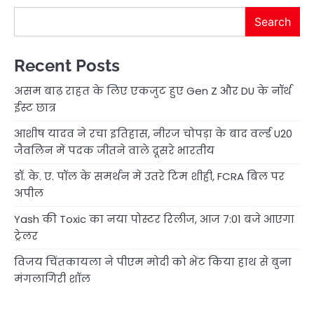
Search
Recent Posts
असम बाढ़ राहत के लिए एकजुट हुए Gen Z और DU के नॉर्थ
ईस्ट छात्र
आशीष यादव ने रचा इतिहास, नीरज चोपड़ा के बाद वर्ल्ड U20
जैवलिन में पदक जीतने वाले दूसरे भारतीय
डॉ. के. ए. पॉल के समर्थन में उतरे टिम शीही, FCRA बिल पर
अपील
Yash की Toxic का नया पोस्टर रिलीज, आज 7:01 बजे आएगा
ट्रेलर
विजय चिंतकायला ने पीएम मोदी को भेंट किया हाथ से बुना
मंगलागिरी शॉल