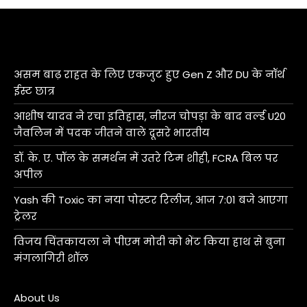
असम बाढ़ राहत के लिए एकजुट हुए Gen Z और DU के नॉर्थ
ईस्ट छात्र
आशीष यादव ने रचा इतिहास, नीरज चोपड़ा के बाद वर्ल्ड U20
जैवलिन में पदक जीतने वाले दूसरे भारतीय
डॉ. के. ए. पॉल के समर्थन में उतरे टिम शीही, FCRA बिल पर
अपील
Yash की Toxic का नया पोस्टर रिलीज, आज 7:01 बजे आएगा
ट्रेलर
विजय चिंतकायला ने पीएम मोदी को भेंट किया हाथ से बुना
मंगलागिरी शॉल
About Us