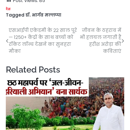
Post Views:
85
देश
Tagged
डॉ. भार्गव मल्लप्पा
एसआईपी एकेडमी के 22 साल पूरे
जीवन के ठहराव में
Post
— 1250+ केंद्रों के साथ बच्‍चों को
भी हलचल जगाती हैं
navigation
रॉकेट लॉन्च देखने का सुनहरा
हरीश अरोड़ा की
मौका
कविताएं
Related Posts