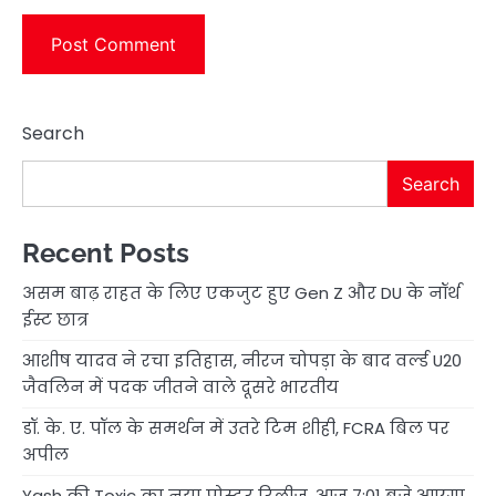
Search
Search
Recent Posts
असम बाढ़ राहत के लिए एकजुट हुए Gen Z और DU के नॉर्थ
ईस्ट छात्र
आशीष यादव ने रचा इतिहास, नीरज चोपड़ा के बाद वर्ल्ड U20
जैवलिन में पदक जीतने वाले दूसरे भारतीय
डॉ. के. ए. पॉल के समर्थन में उतरे टिम शीही, FCRA बिल पर
अपील
Yash की Toxic का नया पोस्टर रिलीज, आज 7:01 बजे आएगा