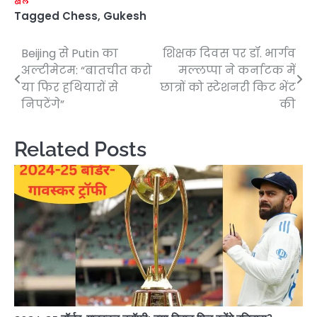
खेल
Tagged
Chess
,
Gukesh
Beijing से Putin का
शिक्षक दिवस पर डॉ. भार्गव
Post
अल्टीमेटम: “बातचीत करो
मल्लप्पा ने कर्नाटक में
navigation
या फिर हथियारों से
छात्रों को स्टेशनरी किट भेंट
निपटेंगे”
की
Related Posts