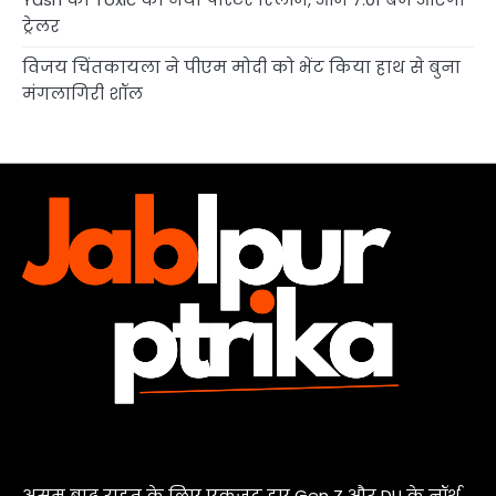
ट्रेलर
विजय चिंतकायला ने पीएम मोदी को भेंट किया हाथ से बुना
मंगलागिरी शॉल
असम बाढ़ राहत के लिए एकजुट हुए Gen Z और DU के नॉर्थ