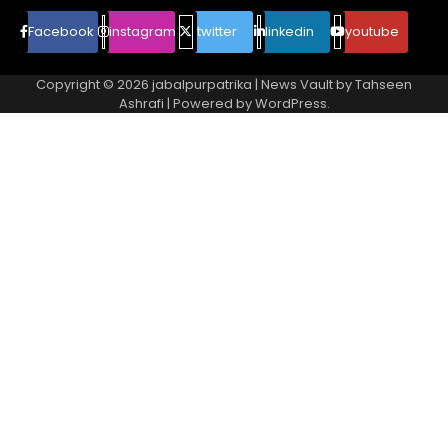
Facebook
instagram
twitter
linkedin
youtube
Copyright © 2026
jabalpurpatrika
| News Vault by
Tahseen
Ashrafi
| Powered by
WordPress
.