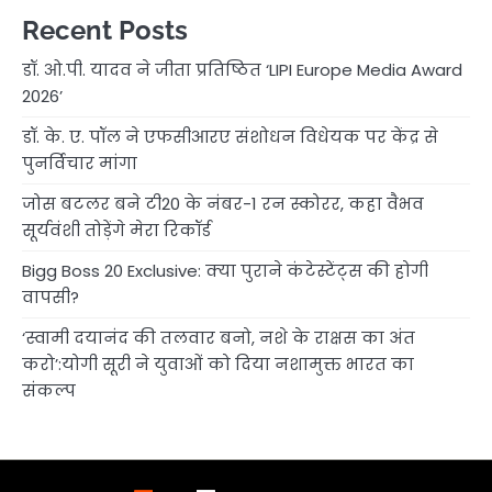
Recent Posts
डॉ. ओ.पी. यादव ने जीता प्रतिष्ठित ‘LIPI Europe Media Award
2026’
डॉ. के. ए. पॉल ने एफसीआरए संशोधन विधेयक पर केंद्र से
पुनर्विचार मांगा
जोस बटलर बने टी20 के नंबर-1 रन स्कोरर, कहा वैभव
सूर्यवंशी तोड़ेंगे मेरा रिकॉर्ड
Bigg Boss 20 Exclusive: क्या पुराने कंटेस्टेंट्स की होगी
वापसी?
‘स्वामी दयानंद की तलवार बनो, नशे के राक्षस का अंत
करो’:योगी सूरी ने युवाओं को दिया नशामुक्त भारत का
संकल्प