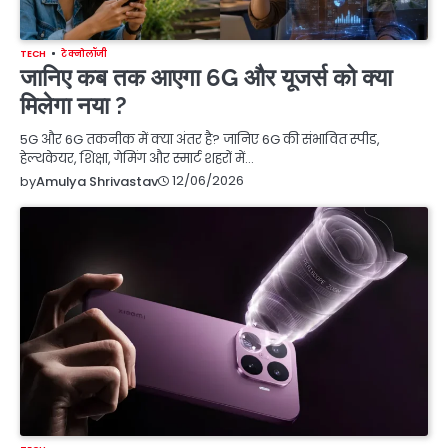
TECH
टेक्नोलॉजी
जानिए कब तक आएगा 6G और यूजर्स को क्या
मिलेगा नया ?
5G और 6G तकनीक में क्या अंतर है? जानिए 6G की संभावित स्पीड,
हेल्थकेयर, शिक्षा, गेमिंग और स्मार्ट शहरों में…
12/06/2026
by
Amulya Shrivastav