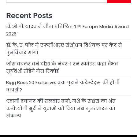
Recent Posts
डॉ. ओ.पी. यादव ने जीता प्रतिष्ठित ‘LIPI Europe Media Award
2026’
डॉ. के. ए. पॉल ने एफसीआरए संशोधन विधेयक पर केंद्र से
पुनर्विचार मांगा
जोस बटलर बने टी20 के नंबर-1 रन स्कोरर, कहा वैभव
सूर्यवंशी तोड़ेंगे मेरा रिकॉर्ड
Bigg Boss 20 Exclusive: क्या पुराने कंटेस्टेंट्स की होगी
वापसी?
‘स्वामी दयानंद की तलवार बनो, नशे के राक्षस का अंत
करो’:योगी सूरी ने युवाओं को दिया नशामुक्त भारत का
संकल्प