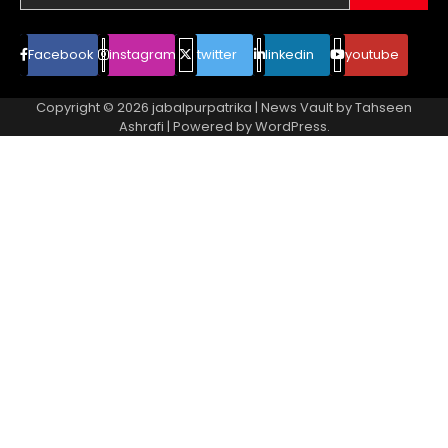
Facebook
instagram
twitter
linkedin
youtube
Copyright © 2026
jabalpurpatrika
| News Vault by
Tahseen
Ashrafi
| Powered by
WordPress
.