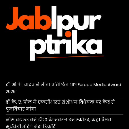
डॉ. ओ.पी. यादव ने जीता प्रतिष्ठित ‘LIPI Europe Media Award
2026’
डॉ. के. ए. पॉल ने एफसीआरए संशोधन विधेयक पर केंद्र से
पुनर्विचार मांगा
जोस बटलर बने टी20 के नंबर-1 रन स्कोरर, कहा वैभव
सूर्यवंशी तोड़ेंगे मेरा रिकॉर्ड