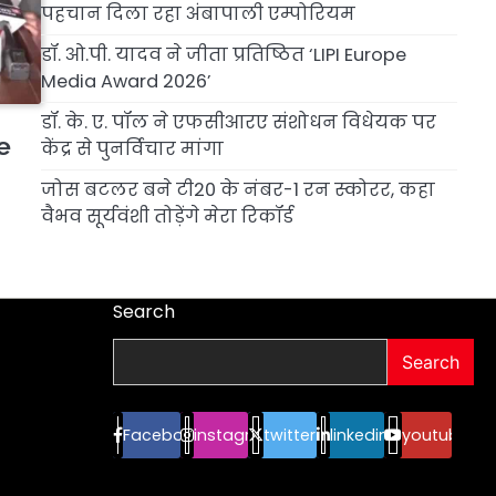
पहचान दिला रहा अंबापाली एम्पोरियम
डॉ. ओ.पी. यादव ने जीता प्रतिष्ठित ‘LIPI Europe
Media Award 2026’
डॉ. के. ए. पॉल ने एफसीआरए संशोधन विधेयक पर
e
केंद्र से पुनर्विचार मांगा
जोस बटलर बने टी20 के नंबर-1 रन स्कोरर, कहा
वैभव सूर्यवंशी तोड़ेंगे मेरा रिकॉर्ड
Search
Search
Facebook
instagram
twitter
linkedin
youtube