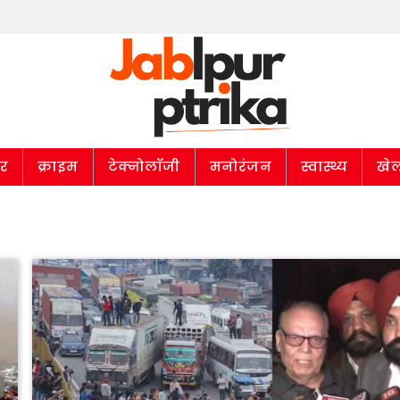
ार
क्राइम
टेक्नोलॉजी
मनोरंजन
स्वास्थ्य
खे