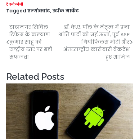
टेक्नोलॉजी
Tagged
एल्गोक्वांट
,
स्टॉक मार्केट
टाटानगर सिविल
डॉ. के.ए. पॉल के नेतृत्व में प्रजा
Post
डिफेंस के कल्याण
शांति पार्टी को नई ऊर्जा, पूर्व ASP
navigation
कुमार साहू को
थियोफिलस मोंटी और
राष्ट्रीय स्तर पर बड़ी
अंतरराष्ट्रीय कारोबारी वेंकटेश
सफलता
हुए शामिल
Related Posts