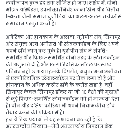
लचीलापन कुछ हद तक सीमित हो जाए। संक्षेप में, दोनों
मॉडल अस्थिरता, उपभोक्ता/निवेशक जोखिम और वित्तीय
स्थिरता जैसी समान चुनौतियों का अलग-अलग तरीकों से
समाधान प्रस्तुत करते हैं।
अमेरिका और हांगकांग के अलावा, यूरोपीय संघ, सिंगापुर
और संयुक्त अरब अमीरात भी स्टेबलकॉइन के लिए अपने-
अपने ढाँचे लागू कर चुके हैं। यूरोपीय संघ ने संपत्ति-
समर्थित और फिएट-समर्थित दोनों तरह के स्टेबलकॉइन
की अनुमति दी है और एल्गोरिदमिक मॉडल पर स्पष्ट
प्रतिबंध नहीं लगाया। इसके विपरीत, संयुक्त अरब अमीरात
ने एल्गोरिदमिक स्टेबलकॉइन पर रोक लगा दी है और
हांगकांग के अधिक कठोर ढाँचे के करीब खड़ा है। वहीं
सिंगापुर केवल सिंगापुर डॉलर या जी-10 देशों की मुद्राओं
से जुड़े फिएट-समर्थित स्टेबलकॉइन को ही मान्यता देता
है। चीन और दक्षिण कोरिया भी अपने नियामकीय ढाँचे
तैयार करने की प्रक्रिया में हैं।
इन वैश्विक प्रयासों से यह संभावना बढ़ रही है कि
अंतरराष्ट्रीय निकाय—जैसे अंतरराष्ट्रीय निपटान बैंक