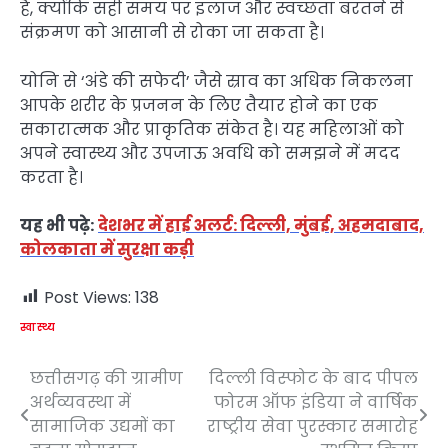
है, क्योंकि सही समय पर इलाज और स्वच्छता बरतने से
संक्रमण को आसानी से रोका जा सकता है।
योनि से ‘अंडे की सफेदी’ जैसे स्राव का अधिक निकलना
आपके शरीर के प्रजनन के लिए तैयार होने का एक
सकारात्मक और प्राकृतिक संकेत है। यह महिलाओं को
अपने स्वास्थ्य और उपजाऊ अवधि को समझने में मदद
करता है।
यह भी पढ़े:
देशभर में हाई अलर्ट: दिल्ली, मुंबई, अहमदाबाद,
कोलकाता में सुरक्षा कड़ी
Post Views:
138
स्वास्थ्य
छत्तीसगढ़ की ग्रामीण
दिल्ली विस्फोट के बाद पीपल
Post
अर्थव्यवस्था में
फोरम ऑफ इंडिया ने वार्षिक
navigation
सामाजिक उद्यमों का
राष्ट्रीय सेवा पुरस्कार समारोह