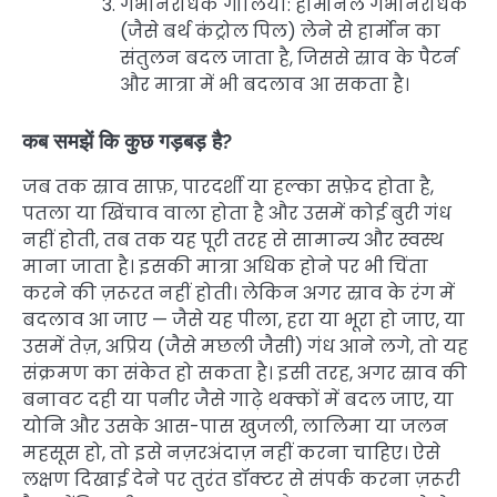
गर्भनिरोधक गोलियाँ: हार्मोनल गर्भनिरोधक
(जैसे बर्थ कंट्रोल पिल) लेने से हार्मोन का
संतुलन बदल जाता है, जिससे स्राव के पैटर्न
और मात्रा में भी बदलाव आ सकता है।
कब समझें कि कुछ गड़बड़ है?
जब तक स्राव साफ़, पारदर्शी या हल्का सफ़ेद होता है,
पतला या खिंचाव वाला होता है और उसमें कोई बुरी गंध
नहीं होती, तब तक यह पूरी तरह से सामान्य और स्वस्थ
माना जाता है। इसकी मात्रा अधिक होने पर भी चिंता
करने की ज़रूरत नहीं होती। लेकिन अगर स्राव के रंग में
बदलाव आ जाए — जैसे यह पीला, हरा या भूरा हो जाए, या
उसमें तेज़, अप्रिय (जैसे मछली जैसी) गंध आने लगे, तो यह
संक्रमण का संकेत हो सकता है। इसी तरह, अगर स्राव की
बनावट दही या पनीर जैसे गाढ़े थक्कों में बदल जाए, या
योनि और उसके आस-पास खुजली, लालिमा या जलन
महसूस हो, तो इसे नज़रअंदाज़ नहीं करना चाहिए। ऐसे
लक्षण दिखाई देने पर तुरंत डॉक्टर से संपर्क करना ज़रूरी