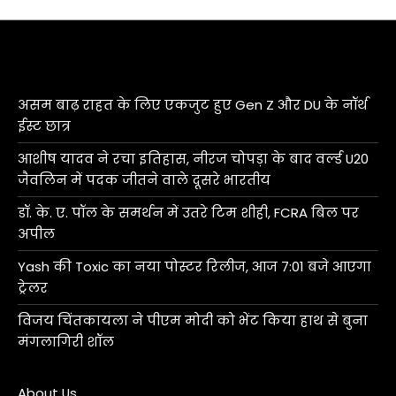
असम बाढ़ राहत के लिए एकजुट हुए Gen Z और DU के नॉर्थ
ईस्ट छात्र
आशीष यादव ने रचा इतिहास, नीरज चोपड़ा के बाद वर्ल्ड U20
जैवलिन में पदक जीतने वाले दूसरे भारतीय
डॉ. के. ए. पॉल के समर्थन में उतरे टिम शीही, FCRA बिल पर
अपील
Yash की Toxic का नया पोस्टर रिलीज, आज 7:01 बजे आएगा
ट्रेलर
विजय चिंतकायला ने पीएम मोदी को भेंट किया हाथ से बुना
मंगलागिरी शॉल
About Us