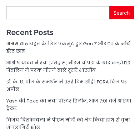
Search
Recent Posts
असम बाढ़ राहत के लिए एकजुट हुए Gen Z और DU के नॉर्थ
ईस्ट छात्र
आशीष यादव ने रचा इतिहास, नीरज चोपड़ा के बाद वर्ल्ड U20
जैवलिन में पदक जीतने वाले दूसरे भारतीय
डॉ. के. ए. पॉल के समर्थन में उतरे टिम शीही, FCRA बिल पर
अपील
Yash की Toxic का नया पोस्टर रिलीज, आज 7:01 बजे आएगा
ट्रेलर
विजय चिंतकायला ने पीएम मोदी को भेंट किया हाथ से बुना
मंगलागिरी शॉल