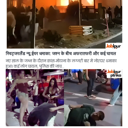
स्विट्जरलैंड न्यू ईयर धमाका: जश्न के बीच अफरातफरी और कई घायल
नए साल के जश्न के दौरान क्रांस‑मोंटाना के लग्जरी बार में जोरदार धमाका
हुआ। कई लोग घायल, पुलिस की जांच…