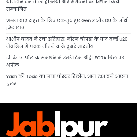
योगदान देने वाली हस्तियों और संगठनों को MFI ने किया
सम्मानित
असम बाढ़ राहत के लिए एकजुट हुए Gen Z और DU के नॉर्थ
ईस्ट छात्र
आशीष यादव ने रचा इतिहास, नीरज चोपड़ा के बाद वर्ल्ड U20
जैवलिन में पदक जीतने वाले दूसरे भारतीय
डॉ. के. ए. पॉल के समर्थन में उतरे टिम शीही, FCRA बिल पर
अपील
Yash की Toxic का नया पोस्टर रिलीज, आज 7:01 बजे आएगा
ट्रेलर