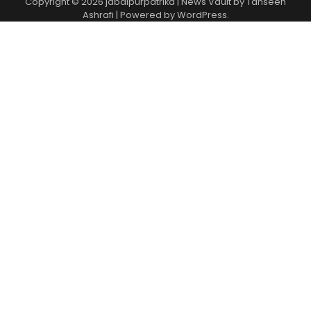
Copyright © 2026
jabalpurpatrika
| News Vault by
Tahseen
Ashrafi
| Powered by
WordPress
.