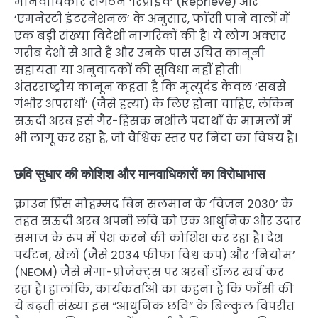
मानवाधिकार संगठन ‘रिप्राइव’ (Reprieve) और
‘एमनेस्टी इंटरनेशनल’ के अनुसार, फाँसी पाने वालों में
एक बड़ी संख्या विदेशी नागरिकों की है। ये लोग अक्सर
गरीब देशों से आते हैं और उनके पास उचित कानूनी
सहायता या अनुवादकों की सुविधा नहीं होती।
अंतरराष्ट्रीय कानून कहता है कि मृत्युदंड केवल ‘सबसे
गंभीर अपराधों’ (जैसे हत्या) के लिए होना चाहिए, लेकिन
सऊदी अरब इसे गैर-हिंसक नशीले पदार्थों के मामलों में
भी लागू कर रहा है, जो वैश्विक स्तर पर निंदा का विषय है।
छवि सुधार की कोशिश और मानवाधिकारों का विरोधाभास
क्राउन प्रिंस मोहम्मद बिन सलमान के ‘विजन 2030’ के
तहत सऊदी अरब अपनी छवि को एक आधुनिक और उदार
समाज के रूप में पेश करने की कोशिश कर रहा है। देश
पर्यटन, खेलों (जैसे 2034 फीफा विश्व कप) और ‘नियोम’
(NEOM) जैसे मेगा-प्रोजेक्ट्स पर अरबों डॉलर खर्च कर
रहा है। हालांकि, कार्यकर्ताओं का कहना है कि फाँसी की
ये बढ़ती संख्या इस “आधुनिक छवि” के बिल्कुल विपरीत