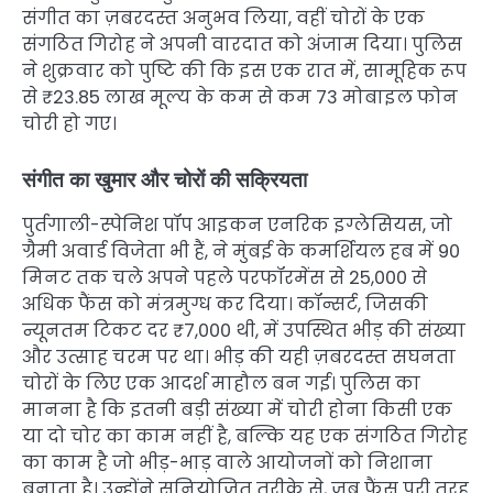
संगीत का ज़बरदस्त अनुभव लिया, वहीं चोरों के एक
संगठित गिरोह ने अपनी वारदात को अंजाम दिया। पुलिस
ने शुक्रवार को पुष्टि की कि इस एक रात में, सामूहिक रूप
से ₹23.85 लाख मूल्य के कम से कम 73 मोबाइल फोन
चोरी हो गए।
संगीत का खुमार और चोरों की सक्रियता
पुर्तगाली-स्पेनिश पॉप आइकन एनरिक इग्लेसियस, जो
ग्रैमी अवार्ड विजेता भी हैं, ने मुंबई के कमर्शियल हब में 90
मिनट तक चले अपने पहले परफॉरमेंस से 25,000 से
अधिक फैंस को मंत्रमुग्ध कर दिया। कॉन्सर्ट, जिसकी
न्यूनतम टिकट दर ₹7,000 थी, में उपस्थित भीड़ की संख्या
और उत्साह चरम पर था। भीड़ की यही ज़बरदस्त सघनता
चोरों के लिए एक आदर्श माहौल बन गई। पुलिस का
मानना है कि इतनी बड़ी संख्या में चोरी होना किसी एक
या दो चोर का काम नहीं है, बल्कि यह एक संगठित गिरोह
का काम है जो भीड़-भाड़ वाले आयोजनों को निशाना
बनाता है। उन्होंने सुनियोजित तरीके से, जब फैंस पूरी तरह