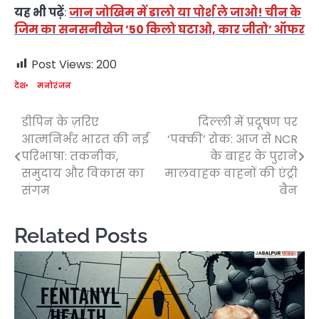
यह भी पढ़ें
:
जान जोखिम में डालो या पोर्श ले जाओ! चीन के
जिम का सनसनीखेज ’50 किलो घटाओ, कार जीतो’ ऑफर
Post Views:
200
देश
मनोरंजन
डीपिन के ज़रिए
दिल्ली में प्रदूषण पर
Post
आत्मनिर्भर भारत की नई
‘पक्की’ रोक: आज से NCR
navigation
परिभाषा: तकनीक,
के बाहर के पुराने
समुदाय और विकास का
मालवाहक वाहनों की एंट्री
संगम
बैन
Related Posts