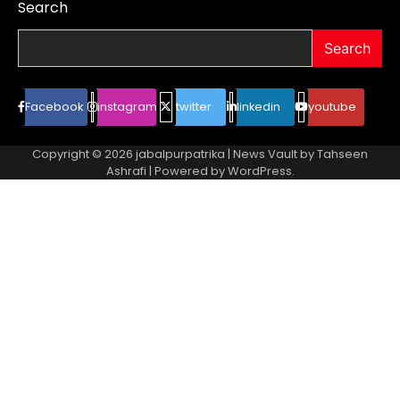
Search
Search
Facebook
instagram
twitter
linkedin
youtube
Copyright © 2026
jabalpurpatrika
| News Vault by
Tahseen
Ashrafi
| Powered by
WordPress
.