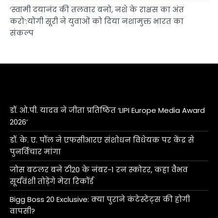
‘स्वामी दयानंद की तलवार बनो, नशे के राक्षस का अंत
करो’:योगी सूरी ने युवाओं को दिया नशामुक्त भारत का
संकल्प
डॉ. ओ.पी. यादव ने जीता प्रतिष्ठित ‘LIPI Europe Media Award
2026’
डॉ. के. ए. पॉल ने एफसीआरए संशोधन विधेयक पर केंद्र से
पुनर्विचार मांगा
जोस बटलर बने टी20 के नंबर-1 रन स्कोरर, कहा वैभव
सूर्यवंशी तोड़ेंगे मेरा रिकॉर्ड
Bigg Boss 20 Exclusive: क्या पुराने कंटेस्टेंट्स की होगी
वापसी?