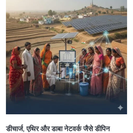
डीचार्ज, एथिर और डाबा नेटवर्क जैसे डीपिन