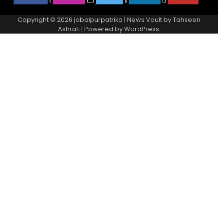
Copyright © 2026
jabalpurpatrika
| News Vault by
Tahseen
Ashrafi
| Powered by
WordPress
.