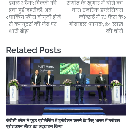
डबल अटैक: दिल्ली की
संगीत के खुमार में चोरों का
Post
हवा हुई जहरीली, अब
वार! एनरिक इग्लेसियस
navigation
पार्किंग फीस दोगुनी होने
कॉन्सर्ट में 73 फैंस के
से कम्यूटर्स की जेब पर
मोबाइल ‘ग़ायब’, ₹24 लाख
भारी बोझ
की चोरी
Related Posts
जेबीटी मरेल ने फूड प्रोसेसिंग में इनोवेशन करने के लिए भारत में ग्लोबल
प्रोडक्शन सेंटर का उद्घाटन किया