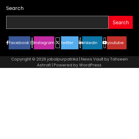
Search
Search
Facebook
instagram
twitter
linkedin
youtube
Copyright © 2026
jabalpurpatrika
| News Vault by
Tahseen
Ashrafi
| Powered by
WordPress
.