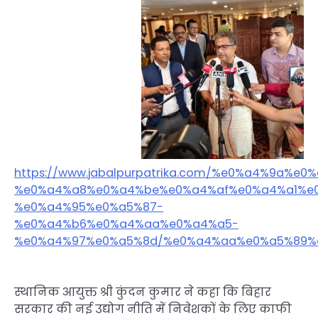
https://www.jabalpurpatrika.com/%e0%a4%9
%e0%a4%a8%e0%a4%be%e0%a4%af%e0%a4%a1%e
%e0%a4%95%e0%a5%87-
%e0%a4%b6%e0%a4%aa%e0%a4%a5-
%e0%a4%97%e0%a5%8d/%e0%a4%aa%e0%a5%89%
स्थानिक आयुक्त श्री कुंदन कुमार ने कहा कि बिहार
सरकार की नई उद्योग नीति में निवेशकों के लिए काफी