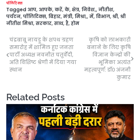
पॉलिटिक्स
Tagged
आप
,
आपके
,
करें
,
के
,
क्षेत्र
,
निवेश,
,
नीतीश
,
पर्यटन
,
पॉलिटिक्स
,
बिहार
,
मंत्री
,
मिश्रा,
,
में
,
विभाग
,
श्री
,
श्री
नीतीश मिश्रा
,
सरकार
,
साथ
,
है
,
होम
चंद्रबाबू नायडू के शपथ ग्रहण
कृषि को लाभकारी
Post
समारोह में शामिल हुए जनता
बनाने के लिए कृषि
navigation
पार्टी अध्यक्ष नवनीत चतुर्वेदी,
विज्ञान केन्द्रों की
अति विशिष्ट श्रेणी में दिया गया
भूमिका अत्यंत
स्थान
महत्वपूर्ण: डॉ० अंजनी
कुमार
Related Posts