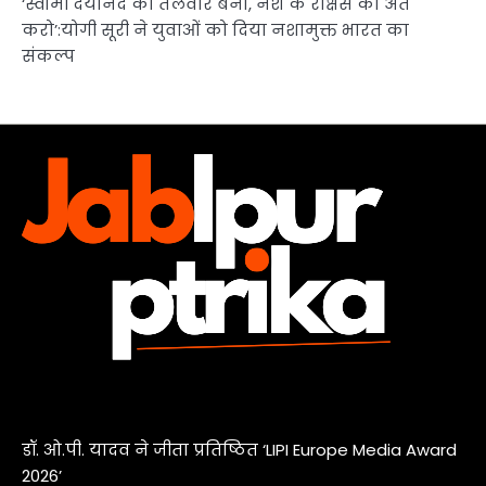
‘स्वामी दयानंद की तलवार बनो, नशे के राक्षस का अंत
करो’:योगी सूरी ने युवाओं को दिया नशामुक्त भारत का
संकल्प
डॉ. ओ.पी. यादव ने जीता प्रतिष्ठित ‘LIPI Europe Media Award
2026’