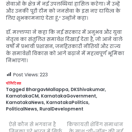
सेवाओं के क्षेत्र में नई उपलब्धियां हासिल करेगा। मैं उन्हें
और उनकी पूरी टीम को जनसेवा के इस नए दायित्व के
लिए शुभकामनाएं देता हूं,” उन्होंने कहा।
डॉ. मल्लप्पा ने कहा कि नई सरकार में अनुभव और युवा
नेतृत्व का संतुलित समावेश दिखाई देता है, जो आने वाले
वर्षों में प्रभावी प्रशासन, जनहितकारी नीतियों और राज्य
के समावेशी विकास को आगे बढ़ाने में महत्वपूर्ण भूमिका
निभाएगा।
Post Views:
223
पॉलिटिक्स
Tagged
BhargavMallappa
,
DKShivakumar
,
KarnatakaCM
,
KarnatakaGovernment
,
KarnatakaNews
,
KarnatakaPolitics
,
PoliticalNews
,
RuralDevelopment
ऐसे कौन से भगवान है
किफायती शेविंग समाधान
Post
जिनका पूरे भारत में सिर्फ
के साथ “वी-जॉन” की नई