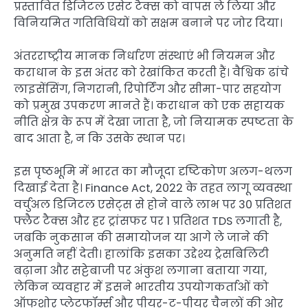
प्रस्तावित डिजिटल एसेट टैक्स को वापस ले लिया और
विनियमित गतिविधियों को सक्षम बनाने पर जोर दिया।
अंतरराष्ट्रीय मानक निर्धारण संस्थाएं भी नियमन और
कराधान के इस अंतर को रेखांकित करती हैं। वैश्विक ढांचे
लाइसेंसिंग, निगरानी, रिपोर्टिंग और सीमा-पार सहयोग
को प्रमुख उपकरण मानते हैं। कराधान को एक सहायक
नीति क्षेत्र के रूप में देखा जाता है, जो नियामक स्पष्टता के
बाद आता है, न कि उसके स्थान पर।
इस पृष्ठभूमि में भारत का मौजूदा दृष्टिकोण अलग-थलग
दिखाई देता है। Finance Act, 2022 के तहत लागू व्यवस्था
वर्चुअल डिजिटल एसेट्स से होने वाले लाभ पर 30 प्रतिशत
फ्लैट टैक्स और हर ट्रांसफर पर 1 प्रतिशत TDS लगाती है,
जबकि नुकसान की समायोजन या आगे ले जाने की
अनुमति नहीं देती। हालांकि इसका उद्देश्य ट्रेसबिलिटी
बढ़ाना और सट्टेबाजी पर अंकुश लगाना बताया गया,
लेकिन व्यवहार में इसने भारतीय उपयोगकर्ताओं को
ऑफशोर प्लेटफॉर्म्स और पीयर-टू-पीयर चैनलों की ओर