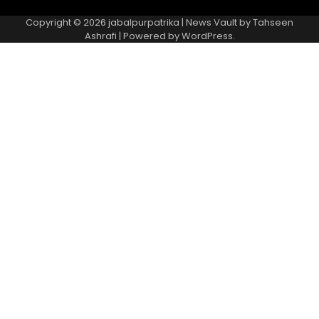
Copyright © 2026
jabalpurpatrika
| News Vault by
Tahseen
Ashrafi
| Powered by
WordPress
.