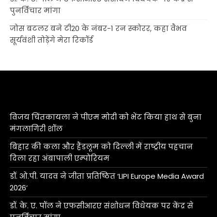
पुनर्विचार मांगा
जोस बटलर बने टी20 के नंबर-1 रन स्कोरर, कहा वैभव
सूर्यवंशी तोड़ेंगे मेरा रिकॉर्ड
विजय चिंतकायला ने पीएम मोदी को भेंट किया हाथ से बुना
मंगलागिरी शॉल
बिहार की कला और हैंडलूम को दिल्ली में राष्ट्रीय पहचान
दिला रहा अंबापाली एम्पोरियम
डॉ. ओ.पी. यादव ने जीता प्रतिष्ठित ‘LIPI Europe Media Award
2026’
डॉ. के. ए. पॉल ने एफसीआरए संशोधन विधेयक पर केंद्र से